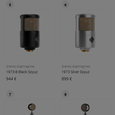
5
6
Grands diaphragmes
Grands diaphragmes
1973-B Black
Soyuz
1973 Silver
Soyuz
944 €
899 €
7
8