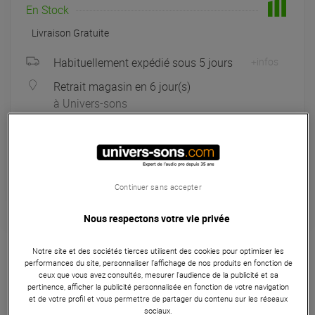
En Stock
Livraison Gratuite
Habituellement expédié sous 5 jours
+infos
Retrait magasin en 6 jour(s)
à Univers-sons
Payer en
3x
4x
10x
12x
Apport initial :
499.67 €
499
,67 €
/ mois
Mensualités :
2
x
499.67 €
Coût de financement :
0 €
Continuer sans accepter
TAEG fixe :
0
%
Nous respectons votre vie privée
Garantie
3
ans
Notre site et des sociétés tierces utilisent des cookies pour optimiser les
Eligible à la Garantie Sérénité
performances du site, personnaliser l’affichage de nos produits en fonction de
ceux que vous avez consultés, mesurer l'audience de la publicité et sa
Microphones
pertinence, afficher la publicité personnalisée en fonction de votre navigation
et de votre profil et vous permettre de partager du contenu sur les réseaux
Le Soyuz Microphones 023 Bomblet est un micro de studio
sociaux.