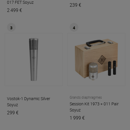
017 FET
Soyuz
239 €
2 499 €
3
4
Grands diaphragmes
Vostok-1 Dynamic Silver
Session Kit 1973 + 011 Pair
Soyuz
Soyuz
299 €
1 999 €