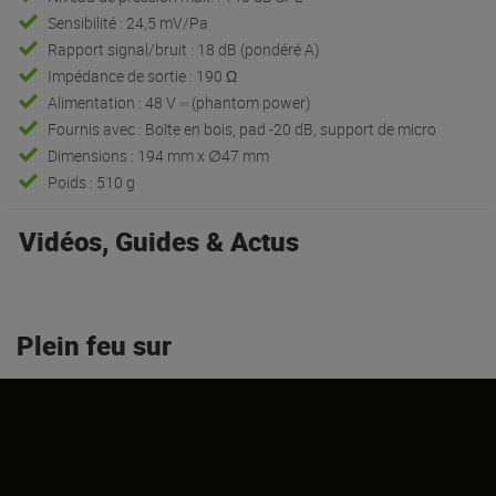
Sensibilité : 24,5 mV/Pa
Rapport signal/bruit : 18 dB (pondéré A)
Impédance de sortie : 190 Ω
Alimentation : 48 V ⎓ (phantom power)
Fournis avec : Boîte en bois, pad -20 dB, support de micro
Dimensions : 194 mm x ∅47 mm
Poids : 510 g
Vidéos, Guides & Actus
Plein feu sur