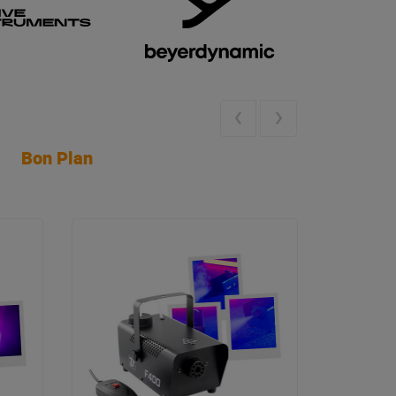
Bon Plan
AP9639 QU
4