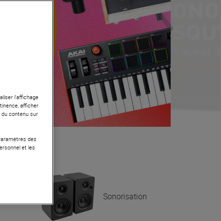
liser l’affichage
tinence, afficher
r du contenu sur
 Paramètres des
ersonnel et les
Sonorisation