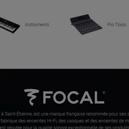
Instruments
Pro Tools
 à Saint-Étienne, est une marque française renommée pour ses 
 et fabrique des enceintes Hi-Fi, des casques et des enceintes de 
est réputée pour la qualité sonore exceptionnelle de ses produi