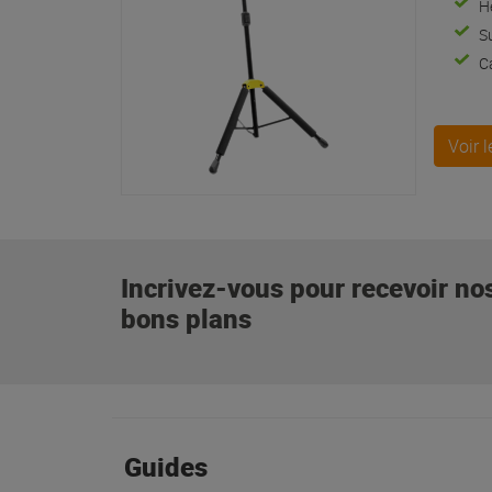
H
Su
C
Voir 
Incrivez-vous pour recevoir no
bons plans
Guides