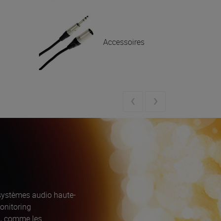
Accessoires
systèmes audio haute-
monitoring
ts, comme les