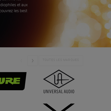
diophiles et aux
couvrez les best
TOUTES LES MARQUES