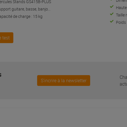
Dimen
ercules Stands GS415B-PLUS
Haute
pport guitare, basse, banjo...
Taille
apacité de charge : 15 kg
Poids 
le test
s
Cha
S'incrire à la newsletter
actu