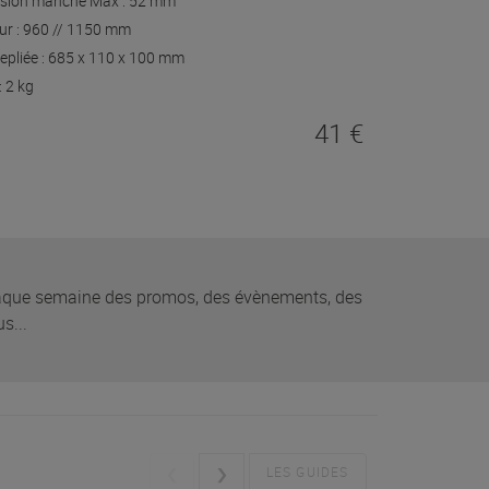
sion manche Max : 52 mm
ur : 960 // 1150 mm
 repliée : 685 x 110 x 100 mm
: 2 kg
41 €
que semaine des promos, des évènements, des
s...
LES GUIDES