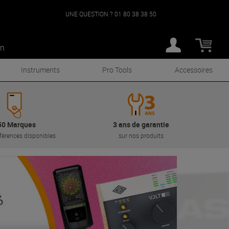
UNE QUESTION ?
01 80 38 38 50
an
Instruments
Pro Tools
Accessoires
50 Marques
3 ans de garantie
férences disponibles
sur nos produits