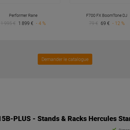
VOIR EN DÉTAIL
VOIR EN DÉTAIL
Performer
Rane
F700 FX
BoomTone DJ
1 995 €
1 899 €
- 4 %
79 €
69 €
- 12 %
Demander le catalogue
15B-PLUS
- Stands & Racks
Hercules St