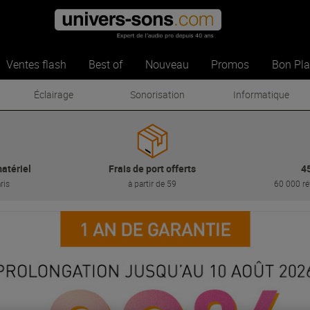
Sonos et instrument de
musique
Ventes flash
Best of
Nouveau
Promos
Bon Pl
Éclairage
Sonorisation
Informatique
atériel
Frais de port offerts
4
ris
à partir de 59
60 000 ré