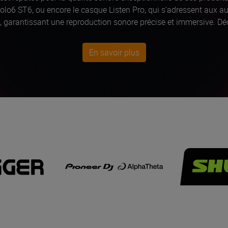
olo6 ST6, ou encore le casque Listen Pro, qui s’adressent aux au
, garantissant une reproduction sonore précise et immersive. Dé
a pièce)
En savoir plus