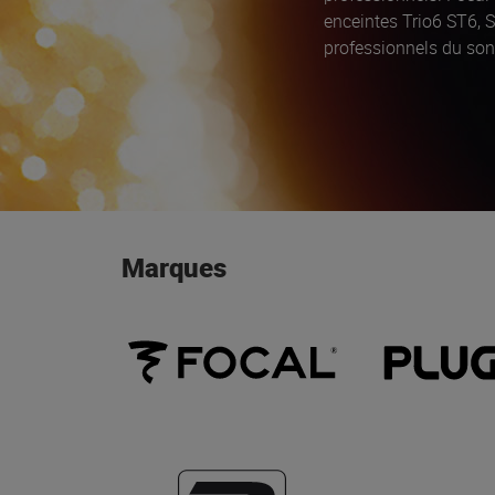
enceintes Trio6 ST6, S
professionnels du son
sellers
Alpha 65 Evo (l
Marques