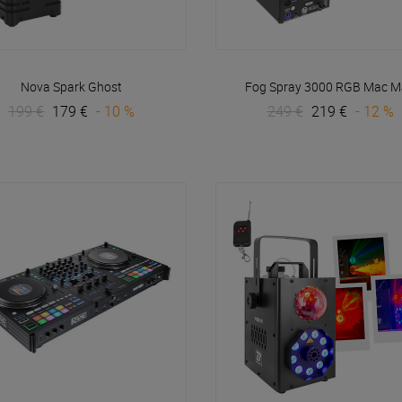
VOIR EN DÉTAIL
VOIR EN DÉTAIL
Nova Spark
Ghost
Fog Spray 3000 RGB
Mac M
199 €
179 €
- 10 %
249 €
219 €
- 12 %