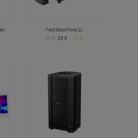
VOIR EN DÉTAIL
ah
F400
BoomTone DJ
35 €
29 €
- 17 %
F1 M
2 60