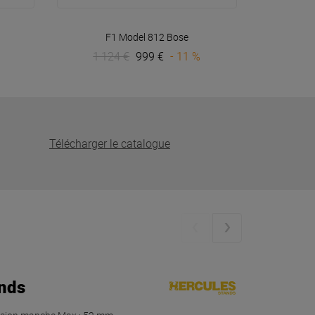
VOIR EN DÉTAIL
F1 Model 812
Bose
1 124 €
999 €
- 11 %
Télécharger le catalogue
ands