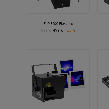
VOIR EN DÉTAIL
ELO 800C
Elokance
699 €
499 €
- 28 %