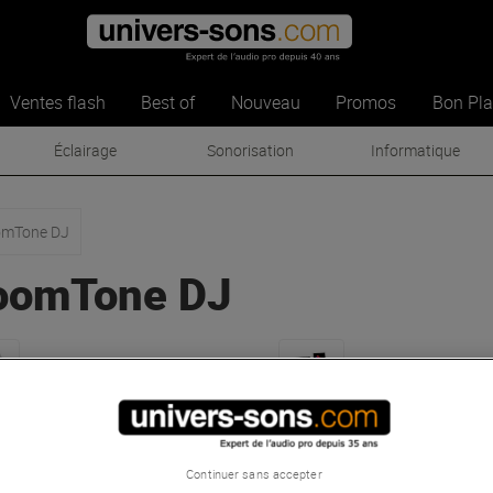
Ventes flash
Best of
Nouveau
Promos
Bon Pl
Éclairage
Sonorisation
Informatique
mTone DJ
oomTone DJ
Machines et Liquides
Jeux de lumière
(48)
Stands & Racks
Mobilier DJ
(19)
(15)
Continuer sans accepter