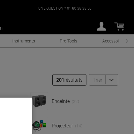
UNE QUESTION ?
01 80 38 38 50
an
Instruments
Pro Tools
Accessoires
201
résultats
Trier
Enceinte
(31)
(22)
Projecteur
(14)