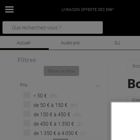
LIVRAISON OFFERTE DÈS 59€*
Accueil
Audio pro
DJ
Filtres
Boo
Effacer les filtres
B
Prix
< 50 €
(88)
de 50 € à 150 €
(60)
de 150 € à 450 €
(50)
de 450 € à 1 350 €
(2)
de 1 350 € à 4 050 €
(1)