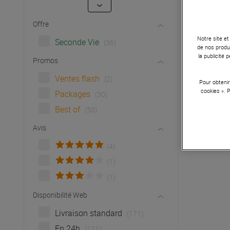
Offre
Notre site et
Seconde Vie
(36)
de nos produi
la publicité
Promos
Ventes flash
(2)
Pour obtenir
cookies ». 
Packages
(30)
Best of
(50)
Avis
(4)
(1)
(1)
Disponibilité Web
Livraison standard
(171)
En 24h
(171)