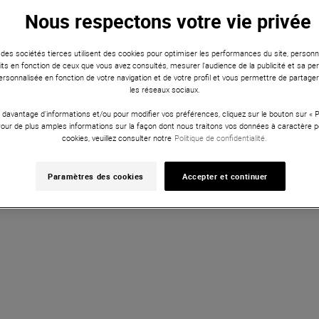
Nous respectons votre vie privée
 des sociétés tierces utilisent des cookies pour optimiser les performances du site, personna
ts en fonction de ceux que vous avez consultés, mesurer l'audience de la publicité et sa per
Status : 0 - Message : error
 personnalisée en fonction de votre navigation et de votre profil et vous permettre de partage
les réseaux sociaux.
 davantage d'informations et/ou pour modifier vos préférences, cliquez sur le bouton sur «
Pour de plus amples informations sur la façon dont nous traitons vos données à caractère p
Vous avez vu 20 sur 201 
cookies, veuillez consulter notre
Politique de confidentialité.
Voir plus d''artic
Paramètres des cookies
Accepter et continuer