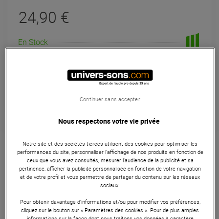
24,90 €
En Stock
Expédiable immédiatement
+infos
Retrait immédiat en magasin
à Univers-sons
Continuer sans accepter
Nous respectons votre vie privée
Machines et Liquides
Notre site et des sociétés tierces utilisent des cookies pour optimiser les
performances du site, personnaliser l’affichage de nos produits en fonction de
Le Heavy Fog Fluid 5L de BoomTone DJ est un liquide pour
ceux que vous avez consultés, mesurer l'audience de la publicité et sa
machine à brouillard. Il peut être utilisé sur tous types de
pertinence, afficher la publicité personnalisée en fonction de votre navigation
et de votre profil et vous permettre de partager du contenu sur les réseaux
machines à fumée lourde. Très concentré, le Heavy Fog
sociaux.
Fluid produit une fumée blanche qui se dissipe une fois
Pour obtenir davantage d'informations et/ou pour modifier vos préférences,
qu'elle quitte le sol. Idéal pour mettre en valeur vos
cliquez sur le bouton sur « Paramètres des cookies ». Pour de plus amples
éclairages et animations lumineuses !
informations sur la façon dont nous traitons vos données à caractère