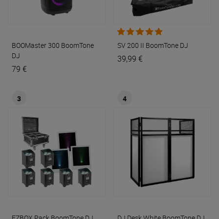
BOOMaster 300
BoomTone
SV 200 II
BoomTone DJ
DJ
39,99 €
79 €
3
4
EZBOX Pack
BoomTone DJ
DJ Desk White
BoomTone DJ