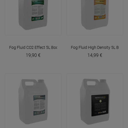
Fog Fluid CO2 Effect 5L
BoomTone DJ
Fog Fluid High Density 5L
BoomT
19,90 €
14,99 €