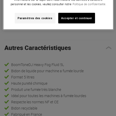
personnel et les cookies, veuillez consulter notre
Politique de confidentialité.
ARTICLE N° 61131
Paramètres des cookies
Accepter et continuer
Autres Caractéristiques
|
Accessoires
Autres Caractéristiques
BoomToneDJ Heavy Fog Fluid 5L
Bidon de liquide pour machine a fumée lourde
Format 5 litres
Haute pureté chimique
Produit une fumée très blanche
Idéal pour toutes les machines à fumée lourdes
Respecte les normes NF et CE
Bidon recyclable
Fabriqué en France