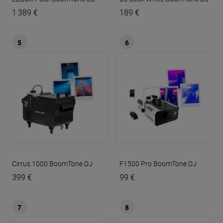
1 389 €
189 €
5
6
Cirrus 1000
BoomTone DJ
F1500 Pro
BoomTone DJ
399 €
99 €
7
8