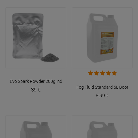
Evo Spark Powder 200g indoor
Evolite
Fog Fluid Standard 5L
BoomTon
39 €
8,99 €