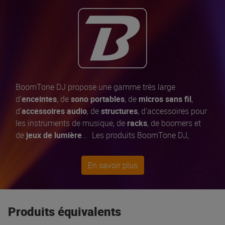
BoomTone DJ propose une gamme très large
d'
enceintes
, de
sono portables
, de
micros sans fil
,
d'
accessoires audio
, de
structures
, d'accessoires pour
les instruments de musique, de
racks
, de boomers et
de
jeux de lumière
... Les produits BoomTone DJ,
développés en
France
, bénéficient tous d'un
contrôle
qualité exigeant et permanent
pour vous offrir
En savoir plus
toujours le
meilleur rapport qualité / prix
du marché.
Produits équivalents