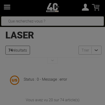
LASER
74
résultats
Trier
Status : 0 - Message : error
Vous avez vu 20 sur 74 article(s)