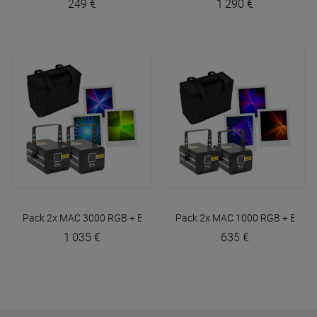
249 €
1 290 €
Pack 2x MAC 3000 RGB + Bag
Mac Mah
Pack 2x MAC 1000 RGB + Bag
M
1 035 €
635 €