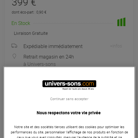
399 €
dont éco-part : 0,90 €
En Stock
Livraison Gratuite
Expédiable immédiatement
+infos
Retrait magasin en 24h
à Univers-sons
Payer en
3x
4x
10x
12x
Apport initial :
133.00 €
133
,00 €
/ mois
Mensualités :
2
x
133.00 €
Continuer sans accepter
Coût de financement :
0 €
TAEG fixe :
0
%
Nous respectons votre vie privée
Garantie
3
ans
Notre site et des sociétés tierces utilisent des cookies pour optimiser les
Eligible à la Garantie Sérénité
performances du site, personnaliser l’affichage de nos produits en fonction de
ceux que vous avez consultés, mesurer l'audience de la publicité et sa