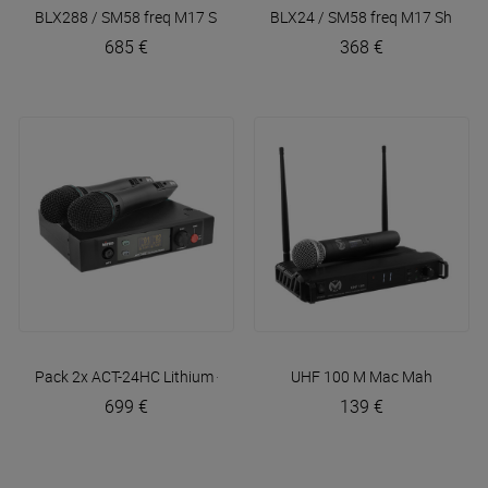
BLX288 / SM58 freq M17
Shure
BLX24 / SM58 freq M17
Shure
685 €
368 €
Pack 2x ACT-24HC Lithium + ACT-2402
UHF 100 M
Mipro
Mac Mah
699 €
139 €