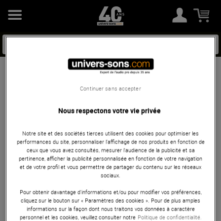
Sono portable
Continuer sans accepter
180
résultats
Trier
Nous respectons votre vie privée
Notre site et des sociétés tierces utilisent des cookies pour optimiser les
performances du site, personnaliser l’affichage de nos produits en fonction de
ceux que vous avez consultés, mesurer l'audience de la publicité et sa
pertinence, afficher la publicité personnalisée en fonction de votre navigation
Status : 0 - Message : error
et de votre profil et vous permettre de partager du contenu sur les réseaux
sociaux.
Pour obtenir davantage d'informations et/ou pour modifier vos préférences,
cliquez sur le bouton sur « Paramètres des cookies ». Pour de plus amples
Vous avez vu 20 sur 180 article(s)
informations sur la façon dont nous traitons vos données à caractère
personnel et les cookies, veuillez consulter notre
Politique de confidentialité.