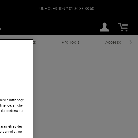
UNE QUESTION ?
01 80 38 38 50
an
Instruments
Pro Tools
Accessoires
liser l’affichage
tinence, afficher
r du contenu sur
 Paramètres des
ersonnel et les