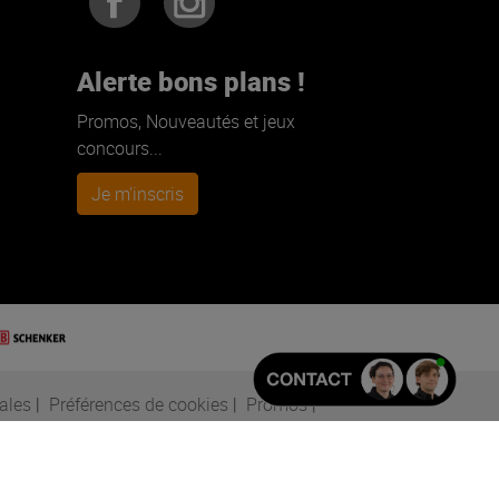
Alerte bons plans !
Promos, Nouveautés et jeux
concours...
Je m'inscris
ales
|
Préférences de cookies
|
Promos
|