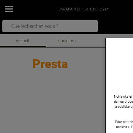
LIVRAISON OFFERTE DÈS 59€*
Accueil
Audio pro
DJ
Presta
Notre site et
de nos produi
la publicité
Pour obtenir
cookies ». 