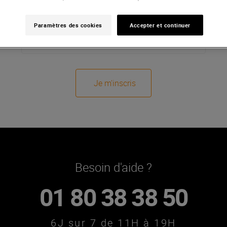
Chaque semaine des promos, des
Paramètres des cookies
Accepter et continuer
évènements, des actus...
Je m'inscris
Besoin d'aide ?
01 80 38 38 50
6J sur 7 de 11H à 19H