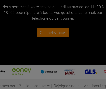
Nous sommes à votre service du lundi au samedi de 11h00 à
19h00 pour répondre à toutes vos questions par e-mail, par
téléphone ou par courrier.
Contactez nous
mmes-nous ?
|
Nous contacter
|
Rejoignez-nous
|
Mentions Lég