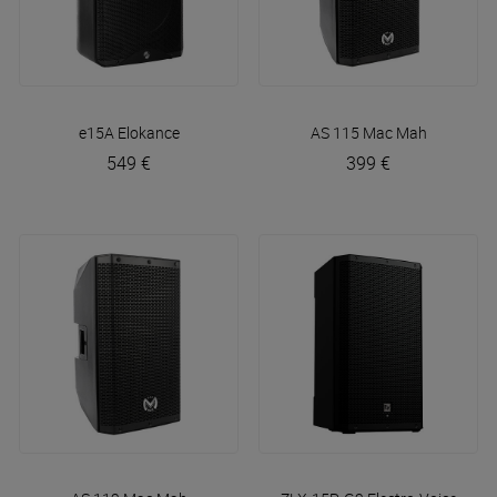
e15A
Elokance
AS 115
Mac Mah
549 €
399 €