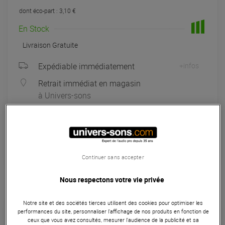
dont éco-part : 3,10 €
En Stock
Livraison Gratuite
Expédiable immédiatement
+infos
Retrait immédiat en magasin
à Univers-sons
Payer en
3x
4x
10x
12x
Apport initial :
66.33 €
66
,33 €
/ mois
Mensualités :
2
x
66.33 €
Coût de financement :
0 €
Continuer sans accepter
TAEG fixe :
0
%
Nous respectons votre vie privée
Seconde Vie :
A partir de 139,30 €
Notre site et des sociétés tierces utilisent des cookies pour optimiser les
performances du site, personnaliser l’affichage de nos produits en fonction de
Choisir mon grade
ceux que vous avez consultés, mesurer l'audience de la publicité et sa