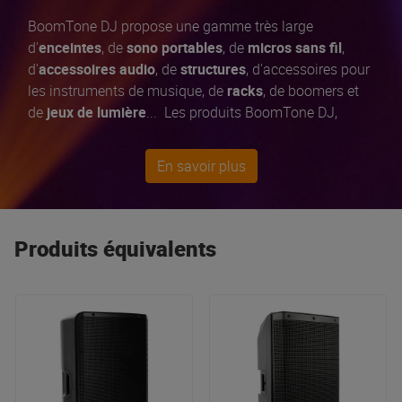
BoomTone DJ propose une gamme très large
d'
enceintes
, de
sono portables
, de
micros sans fil
,
d'
accessoires audio
, de
structures
, d'accessoires pour
les instruments de musique, de
racks
, de boomers et
de
jeux de lumière
... Les produits BoomTone DJ,
développés en
France
, bénéficient tous d'un
contrôle
qualité exigeant et permanent
pour vous offrir
En savoir plus
toujours le
meilleur rapport qualité / prix
du marché.
Produits équivalents