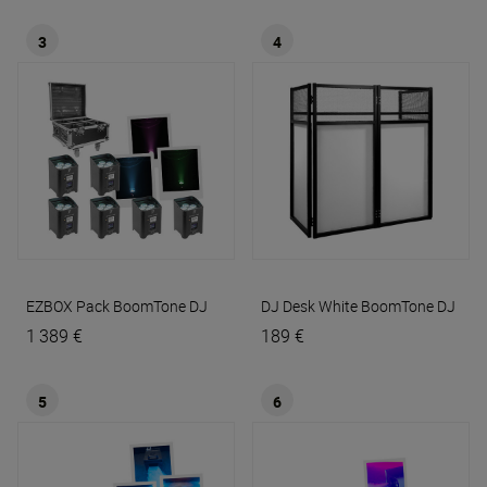
3
4
EZBOX Pack
BoomTone DJ
DJ Desk White
BoomTone DJ
1 389 €
189 €
5
6