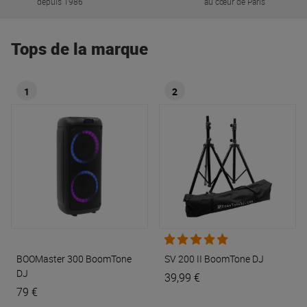
depuis 1986
au cœur de Paris
Tops de la marque
1
2
BOOMaster 300
BoomTone
SV 200 II
BoomTone DJ
DJ
39,99 €
79 €