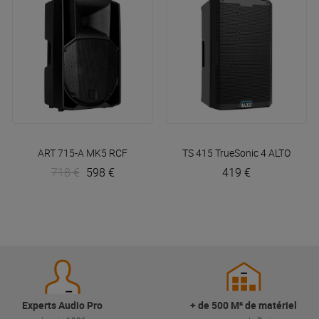
ART 715-A MK5
RCF
TS 415 TrueSonic 4
ALTO
718 €
598 €
419 €
Experts Audio Pro
+ de 500 M² de matériel