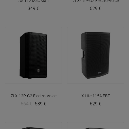
AS 112
Mac Mah
ZLX-15P-G2
Electro-Voice
349 €
629 €
ZLX-12P-G2
Electro-Voice
X-Lite 115A
FBT
664 €
539 €
629 €