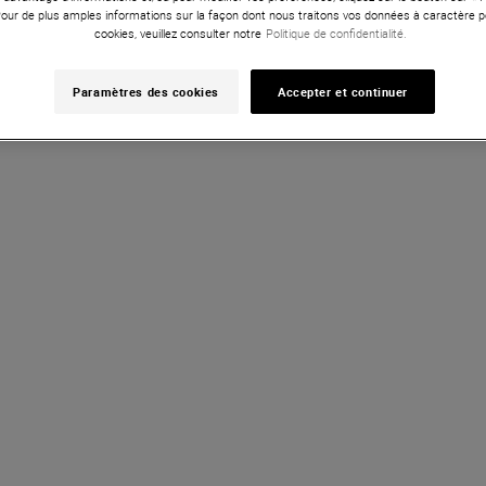
Pour de plus amples informations sur la façon dont nous traitons vos données à caractère p
cookies, veuillez consulter notre
Politique de confidentialité.
Vous avez vu 20 sur 48 
Voir plus d''artic
Paramètres des cookies
Accepter et continuer