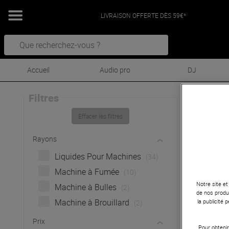
LIVRAISON OFFERTE DÈS 59€*
Accueil
Audio pro
DJ
Filtres
Boo
Effacer les filtres
B
Rayons
Li
Liquides Pour Machines
(34)
Machine à Fumée
(10)
Notre site et
Machine à Bulles
(2)
de nos produi
Machine à Brouillard
la publicité
(2)
Prix
Pour obtenir