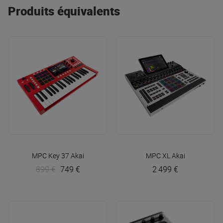
de pad
orienté
studio
, Akai Professional a de quoi
Produits équivalents
satisfaire tous les besoins en matière de
contrôleur
MIDI
.
MPC Key 37
Akai
MPC XL
Akai
899 €
749 €
2 499 €