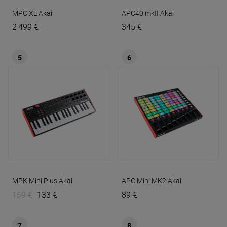
MPC XL
Akai
APC40 mkII
Akai
2 499 €
345 €
5
6
MPK Mini Plus
Akai
APC Mini MK2
Akai
169 €
133 €
89 €
7
8