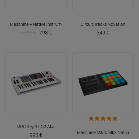
Maschine +
Native Instruments
Circuit Tracks
Novation
1 199 €
798 €
349 €
MPC Key 37 G2
Akai
Maschine Mikro Mk3
Native Ins
990 €