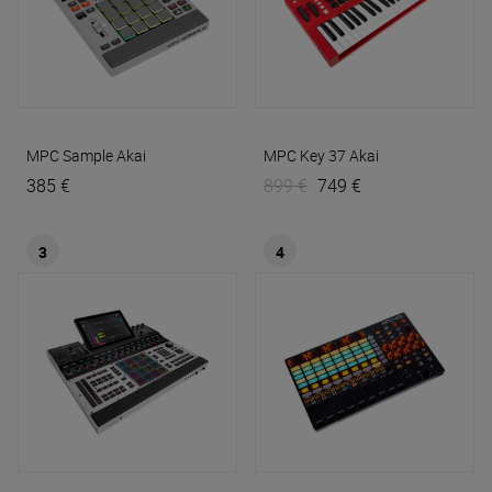
MPC Sample
Akai
MPC Key 37
Akai
385 €
899 €
749 €
3
4