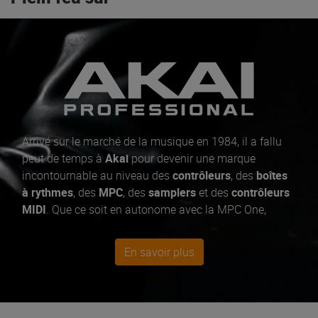
Arrivé sur le marché de la musique en 1984, il a fallu
peut de temps à
Akai
pour devenir une marque
incontournable au niveau des
contrôleurs
, des
boîtes
à rythmes
, des
MPC
, des
samplers
et des
contrôleurs
MIDI
. Que ce soit en autonome avec la MPC One,
Force ou la MPC Live 2, ou branché sur votre
ordinateur pour prendre le contrôle de vos
logiciels
et
En savoir plus
instruments virtuels
avec les MPK Mini,
Akai
Professional
vous permet de faire de la musique où
bon vous semble, de façon
intuitive
et
créative
. Du
plus petit
contrôleur portable
au plus grand
système