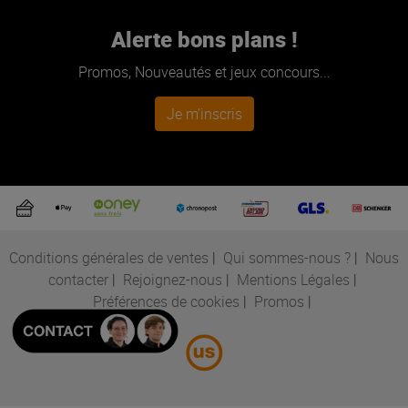
Alerte bons plans !
Promos, Nouveautés et jeux concours...
Je m'inscris
Conditions générales de ventes
|
Qui sommes-nous ?
|
Nous
contacter
|
Rejoignez-nous
|
Mentions Légales
|
Préférences de cookies
|
Promos
|