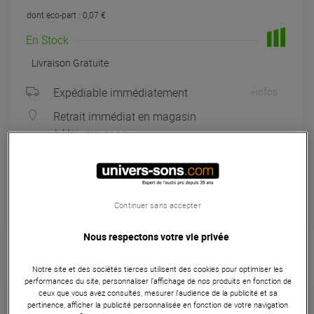
dont éco-part : 0,07 €
En Stock
Livraison Gratuite
Expédiable immédiatement
+infos
Retrait immédiat en magasin
à Univers-sons
Payer en
3x
4x
10x
12x
Apport initial :
65.00 €
65
,00 €
/ mois
Mensualités :
2
x
65.00 €
Continuer sans accepter
Coût de financement :
0 €
TAEG fixe :
0
%
Nous respectons votre vie privée
Seconde Vie :
Notre site et des sociétés tierces utilisent des cookies pour optimiser les
A partir de 156 €
performances du site, personnaliser l’affichage de nos produits en fonction de
ceux que vous avez consultés, mesurer l'audience de la publicité et sa
Choisir mon grade
pertinence, afficher la publicité personnalisée en fonction de votre navigation