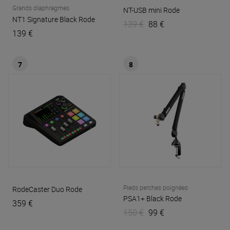
Grands diaphragmes
NT-USB mini
Rode
NT1 Signature Black
Rode
139 €
88 €
139 €
7
8
Pieds perches poignées
RodeCaster Duo
Rode
PSA1+ Black
Rode
359 €
150 €
99 €