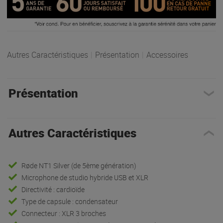
Autres Caractéristiques
|
Présentation
|
Accessoires
Présentation
Autres Caractéristiques
Røde NT1 Silver (de 5ème génération)
Microphone de studio hybride USB et XLR
Directivité : cardioïde
Type de capsule : condensateur
Connecteur : XLR 3 broches