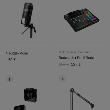
Multipistes numériques
NT-USB+
Rode
Rodecaster Pro II
Rode
150 €
899 €
522 €
3
4