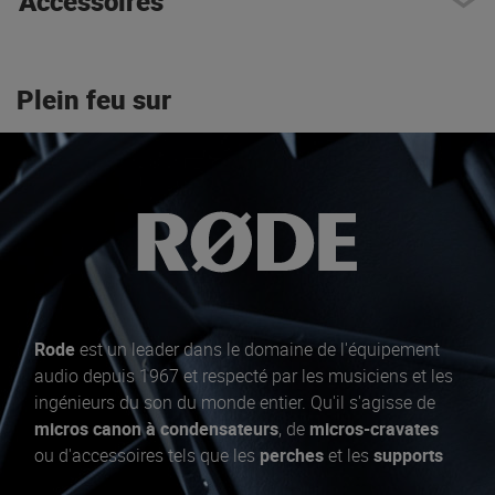
Accessoires
Plein feu sur
Rode
est un leader dans le domaine de l'équipement
audio depuis 1967 et respecté par les musiciens et les
ingénieurs du son du monde entier. Qu'il s'agisse de
micros canon à condensateurs
, de
micros-cravates
ou d'accessoires tels que les
perches
et les
supports
de micro
, Rode a tout ce qu'il faut pour capturer les