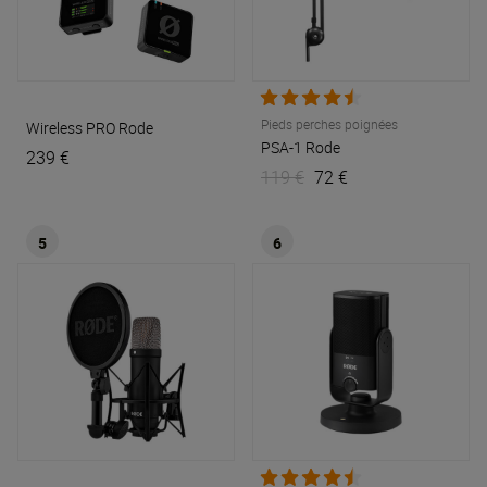
Pieds perches poignées
Wireless PRO
Rode
PSA-1
Rode
239 €
119 €
72 €
5
6