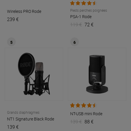
Pieds perches poignées
Wireless PRO
Rode
PSA-1
Rode
239 €
119 €
72 €
5
6
Grands diaphragmes
NT-USB mini
Rode
NT1 Signature Black
Rode
139 €
88 €
139 €