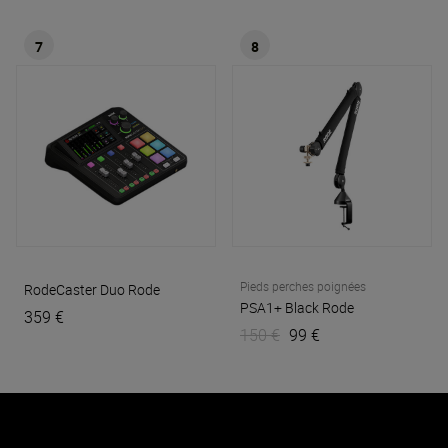
7
8
Pieds perches poignées
RodeCaster Duo
Rode
PSA1+ Black
Rode
359 €
150 €
99 €