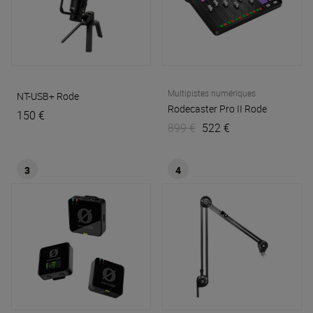
Multipistes numériques
NT-USB+
Rode
Rodecaster Pro II
Rode
150 €
899 €
522 €
3
4