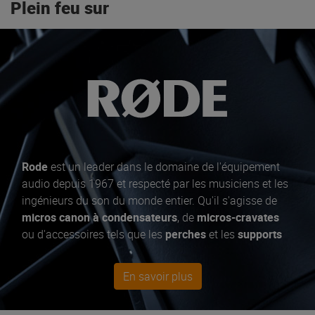
Plein feu sur
Rode
est un leader dans le domaine de l'équipement
audio depuis 1967 et respecté par les musiciens et les
ingénieurs du son du monde entier. Qu'il s'agisse de
micros canon à condensateurs
, de
micros-cravates
ou d'accessoires tels que les
perches
et les
supports
de micro
, Rode a tout ce qu'il faut pour capturer les
talents d'un artiste sur
scène
ou en
studio
. Parmi les
En savoir plus
best sellers, le
micro à condensateur
NT1-A, pour les
podcasts
le NT-USB mini et RodeCaster Pro. Pour ceux