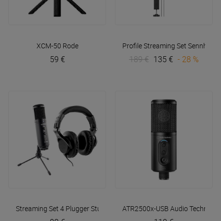
XCM-50
Rode
Profile Streaming Set
Sennheise
59 €
189 €
135 €
- 28 %
Streaming Set 4
Plugger Studio
ATR2500x-USB
Audio Technica