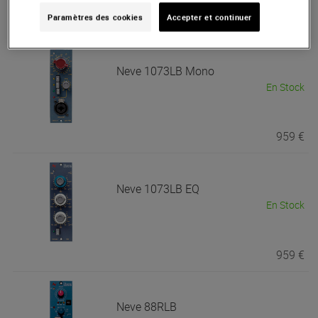
698 €
Paramètres des cookies
Accepter et continuer
Neve
1073LB Mono
En Stock
959 €
Neve
1073LB EQ
En Stock
959 €
Neve
88RLB