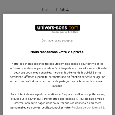
Radial
J-Rak 4
Bon Plan
En Stock
180 €
Conseillé :
222 €
Continuer sans accepter
Nous respectons votre vie privée
Elysia
Xfilter 500
En Stock
Notre site et des sociétés tierces utilisent des cookies pour optimiser les
performances du site, personnaliser l’affichage de nos produits en fonction de
ceux que vous avez consultés, mesurer l'audience de la publicité et sa
pertinence, afficher la publicité personnalisée en fonction de votre navigation
777 €
et de votre profil et vous permettre de partager du contenu sur les réseaux
sociaux.
Pour obtenir davantage d'informations et/ou pour modifier vos préférences,
Elysia
Skulpter 500
cliquez sur le bouton sur « Paramètres des cookies ». Pour de plus amples
informations sur la façon dont nous traitons vos données à caractère
En Stock
personnel et les cookies, veuillez consulter notre
Politique de confidentialité.