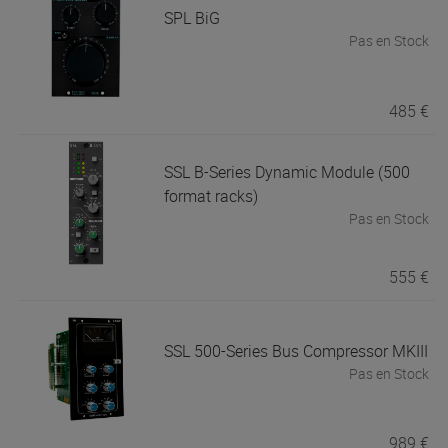
SPL
BiG
Pas en Stock
485 €
SSL
B-Series Dynamic Module (500
format racks)
Pas en Stock
555 €
SSL
500-Series Bus Compressor MKIII
Pas en Stock
989 €