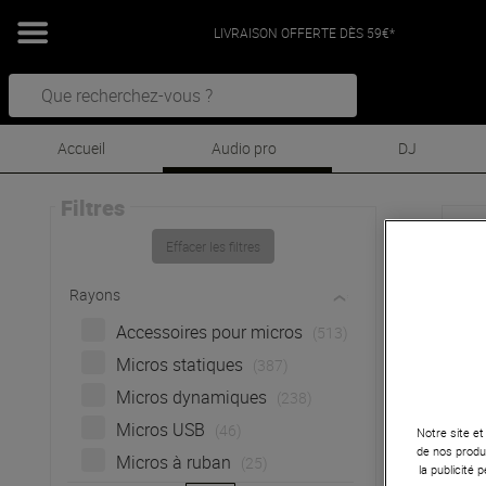
LIVRAISON OFFERTE DÈS 59€*
Accueil
Audio pro
DJ
Filtres
Aud
Effacer les filtres
M
Rayons
75 
Accessoires pour micros
(513)
Micros statiques
(387)
Les m
Micros dynamiques
(238)
bobin
Micros USB
(46)
appli
Notre site et
de nos produi
sonor
Micros à ruban
(25)
la publicité