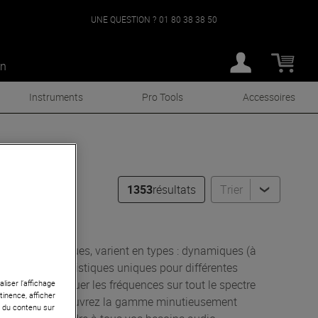
UNE QUESTION ?
01 80 38 38 50
an
Instruments
Pro Tools
Accessoires
1353
résultats
Trier
n Stock !
ignaux électriques, varient en types : dynamiques (à
nt des caractéristiques uniques pour différentes
idèlement restituer les fréquences sur tout le spectre
liser l’affichage
tinence, afficher
et les aigus. Découvrez la gamme minutieusement
r du contenu sur