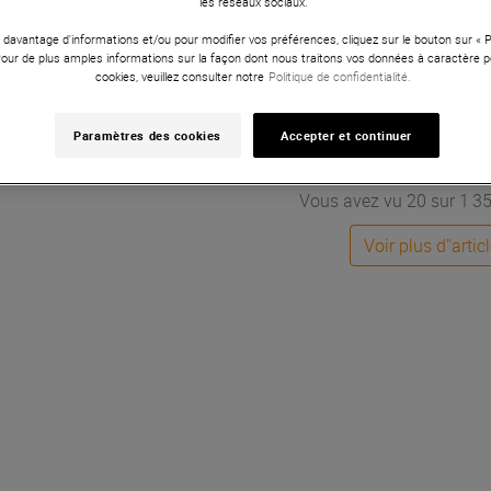
ie par Univers Sons, qui se distingue par sa richesse et sa préci
les réseaux sociaux.
 davantage d'informations et/ou pour modifier vos préférences, cliquez sur le bouton sur «
Pour de plus amples informations sur la façon dont nous traitons vos données à caractère p
cookies, veuillez consulter notre
Politique de confidentialité.
Status : 0 - Message : error
Paramètres des cookies
Accepter et continuer
Vous avez vu 20 sur 1 353
Voir plus d''artic