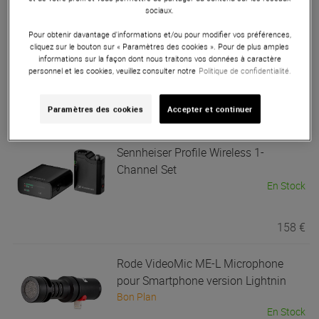
sociaux.
-7%
266 €
289 €
Pour obtenir davantage d'informations et/ou pour modifier vos préférences,
Seconde Vie
212.80 €
cliquez sur le bouton sur « Paramètres des cookies ». Pour de plus amples
informations sur la façon dont nous traitons vos données à caractère
Sennheiser
MKE 400 MKII
personnel et les cookies, veuillez consulter notre
Politique de confidentialité.
En Stock
149 €
Paramètres des cookies
Accepter et continuer
Sennheiser
Profile Wireless 1-
Channel Set
En Stock
158 €
Rode
VideoMic ME-L Microphone
pour Smartphone version Lightnin
Bon Plan
En Stock