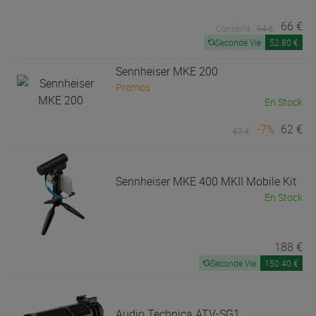
66 €
Conseillé :
94 €
Seconde Vie
52.80 €
Sennheiser
MKE 200
Promos
En Stock
-7%
62 €
67 €
Sennheiser
MKE 400 MKII Mobile Kit
En Stock
188 €
Seconde Vie
150.40 €
Audio Technica
ATV-SG1