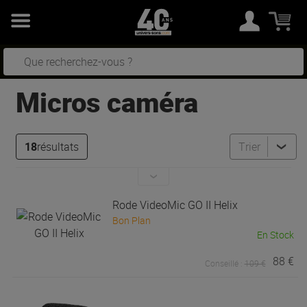
Micros caméra
18
résultats
Trier
Rode
VideoMic GO II Helix
Bon Plan
En Stock
88 €
Conseillé :
109 €