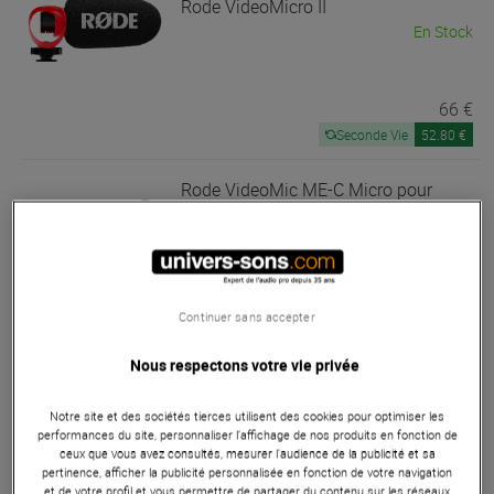
Rode
VideoMicro II
En Stock
66 €
Seconde Vie
52.80 €
Rode
VideoMic ME-C Micro pour
Smartphone version USB-C
Bon Plan
En Stock
64 €
Continuer sans accepter
Conseillé :
94 €
Seconde Vie
51.20 €
Nous respectons votre vie privée
Sennheiser
Profile Wireless
Notre site et des sociétés tierces utilisent des cookies pour optimiser les
Promos
performances du site, personnaliser l’affichage de nos produits en fonction de
ceux que vous avez consultés, mesurer l'audience de la publicité et sa
En Stock
pertinence, afficher la publicité personnalisée en fonction de votre navigation
et de votre profil et vous permettre de partager du contenu sur les réseaux