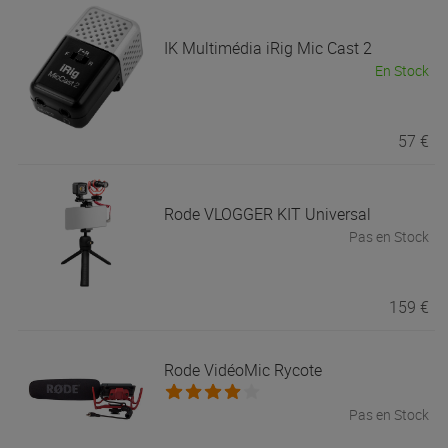
IK Multimédia
iRig Mic Cast 2
En Stock
57 €
Rode
VLOGGER KIT Universal
Pas en Stock
159 €
Rode
VidéoMic Rycote
Pas en Stock