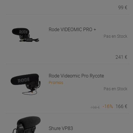
99 €
Rode
VIDEOMIC PRO +
Pas en Stock
241 €
Rode
Videomic Pro Rycote
Promos
Pas en Stock
-16%
166 €
198 €
Shure
VP83