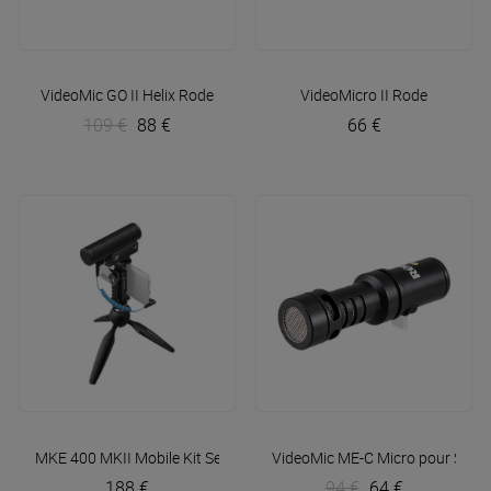
VideoMic GO II Helix
Rode
VideoMicro II
Rode
109 €
88 €
66 €
MKE 400 MKII Mobile Kit
Sennheiser
VideoMic ME-C Micro pour Smar
188 €
94 €
64 €