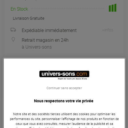
En Stock
Livraison Gratuite
Expédiable immédiatement
+infos
Retrait magasin en 24h
à Univers-sons
Payer en
3x
4x
10x
12x
Apport initial :
52.67 €
52
,67 €
/ mois
Mensualités :
2
x
52.67 €
Coût de financement :
0 €
TAEG fixe :
0
%
Continuer sans accepter
Garantie
3
ans
Nous respectons votre vie privée
Eligible à la Garantie Sérénité
Notre site et des sociétés tierces utilisent des cookies pour optimiser les
Microphones
performances du site, personnaliser l’affichage de nos produits en fonction de
ceux que vous avez consultés, mesurer l'audience de la publicité et sa