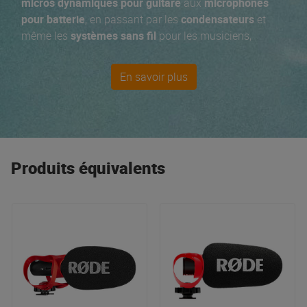
micros dynamiques pour guitare
aux
microphones
pour batterie
, en passant par les
condensateurs
et
même les
systèmes sans fil
pour les musiciens,
Sennheiser répond à tous vos besoins en matière de
micros pour instruments
. Depuis les
micros filaires
de
En savoir plus
la série E, la série haut de gamme des
micros sans fils
EW et les incontournables casques HD, tout le monde y
trouve son compte ! Nos
best-sellers
Sennheiser : les
micros
XSW, le
casque DJ
HD 25 et pour les
audiophiles
élitistes : le HD 650.
Produits équivalents