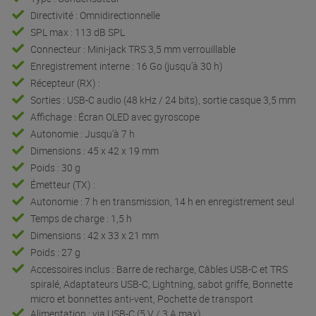
Directivité : Omnidirectionnelle
SPL max : 113 dB SPL
Connecteur : Mini-jack TRS 3,5 mm verrouillable
Enregistrement interne : 16 Go (jusqu’à 30 h)
Récepteur (RX) :
Sorties : USB-C audio (48 kHz / 24 bits), sortie casque 3,5 mm
Affichage : Écran OLED avec gyroscope
Autonomie : Jusqu’à 7 h
Dimensions : 45 x 42 x 19 mm
Poids : 30 g
Émetteur (TX) :
Autonomie : 7 h en transmission, 14 h en enregistrement seul
Temps de charge : 1,5 h
Dimensions : 42 x 33 x 21 mm
Poids : 27 g
Accessoires inclus : Barre de recharge, Câbles USB-C et TRS
spiralé, Adaptateurs USB-C, Lightning, sabot griffe, Bonnette
micro et bonnettes anti-vent, Pochette de transport
Alimentation : via USB-C (5 V / 3 A max)