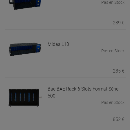
Pas en Stock
239 €
Midas
L10
Pas en Stock
285 €
Bae
BAE Rack 6 Slots Format Série
500
Pas en Stock
852 €