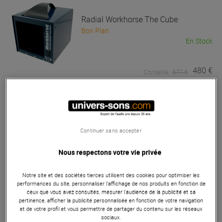
Radial
Workhorse The Cube
Bon Plan
En Stock
480 €
Conseillé :
577 €
Api
500-6B Lunch Box
Pas en Stock
Continuer sans accepter
Nous respectons votre vie privée
957 €
Notre site et des sociétés tierces utilisent des cookies pour optimiser les
performances du site, personnaliser l’affichage de nos produits en fonction de
Radial
J-Rak 8
ceux que vous avez consultés, mesurer l'audience de la publicité et sa
Pas en Stock
pertinence, afficher la publicité personnalisée en fonction de votre navigation
et de votre profil et vous permettre de partager du contenu sur les réseaux
sociaux.