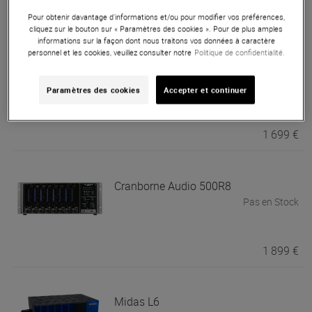
288 €
Pour obtenir davantage d'informations et/ou pour modifier vos préférences,
cliquez sur le bouton sur « Paramètres des cookies ». Pour de plus amples
informations sur la façon dont nous traitons vos données à caractère
personnel et les cookies, veuillez consulter notre
Politique de confidentialité.
Cranborne Audio
500ADAT
Pas en Stock
Paramètres des cookies
Accepter et continuer
1 699 €
Cranborne Audio
500R8
Pas en Stock
1 899 €
Midas
L6