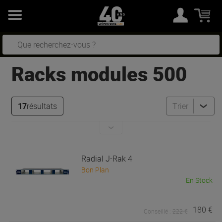
Racks modules 500
17
résultats
Trier
Radial
J-Rak 4
Bon Plan
En Stock
180 €
Conseillé :
222 €