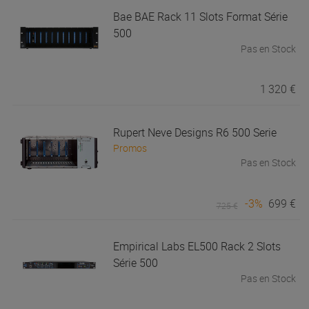
Bae
BAE Rack 11 Slots Format Série
500
Pas en Stock
1 320 €
Rupert Neve Designs
R6 500 Serie
Promos
Pas en Stock
-3%
699 €
725 €
Empirical Labs
EL500 Rack 2 Slots
Série 500
Pas en Stock