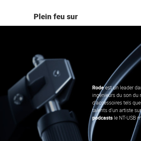
Plein feu sur
Rode
est un leader da
ingénieurs du son du m
d'accessoires tels que
talents d'un artiste su
podcasts
le NT-USB mi
De nombreuses
solut
une qualité profession