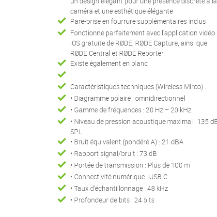
un design élégant pour une présence discrète à l
caméra et une esthétique élégante
Pare-brise en fourrure supplémentaires inclus
Fonctionne parfaitement avec l'application vidéo
iOS gratuite de RØDE, RØDE Capture, ainsi que
RØDE Central et RØDE Reporter
Existe également en blanc
.
Caractéristiques techniques (Wireless Mirco) :
• Diagramme polaire : omnidirectionnel
• Gamme de fréquences : 20 Hz – 20 kHz
• Niveau de pression acoustique maximal : 135 d
SPL
• Bruit équivalent (pondéré A) : 21 dBA
• Rapport signal/bruit : 73 dB
• Portée de transmission : Plus de 100 m
• Connectivité numérique : USB C
• Taux d'échantillonnage : 48 kHz
• Profondeur de bits : 24 bits