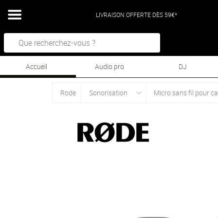
LIVRAISON OFFERTE DÈS 59€*
Accueil
Audio pro
DJ
Rode
Sonorisation
Micro sans fil pour 