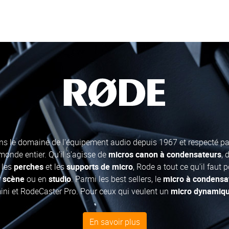
ns le domaine de l'équipement audio depuis 1967 et respecté par
onde entier. Qu'il s'agisse de
micros canon à condensateurs
, 
 les
perches
et les
supports de micro
, Rode a tout ce qu'il faut 
r
scène
ou en
studio
. Parmi les best sellers, le
micro à condensa
ni et RodeCaster Pro. Pour ceux qui veulent un
micro dynamiq
ions mobiles
sont également proposées pour les
smartphones
e
nelle.
En savoir plus