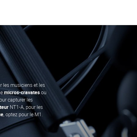
 les musiciens et les
de
micros-cravates
ou
pour capturer les
teur
NT1-A, pour les
ue
, optez pour le M1.
t
DSLR
, toujours avec