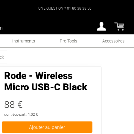
UNE QUESTION ?
01 80 38 38 50
an
Instruments
Pro Tools
Accessoires
ck
Rode - Wireless
Micro USB-C Black
88 €
dont éco-part : 1,02 €
Ajouter au panier