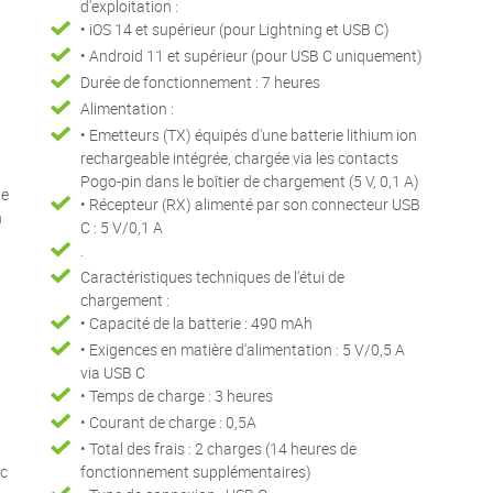
d'exploitation :
• iOS 14 et supérieur (pour Lightning et USB C)
• Android 11 et supérieur (pour USB C uniquement)
Durée de fonctionnement : 7 heures
Alimentation :
• Emetteurs (TX) équipés d'une batterie lithium ion
rechargeable intégrée, chargée via les contacts
Pogo-pin dans le boîtier de chargement (5 V, 0,1 A)
de
• Récepteur (RX) alimenté par son connecteur USB
n
C : 5 V/0,1 A
.
Caractéristiques techniques de l'étui de
chargement :
• Capacité de la batterie : 490 mAh
• Exigences en matière d'alimentation : 5 V/0,5 A
via USB C
• Temps de charge : 3 heures
• Courant de charge : 0,5A
• Total des frais : 2 charges (14 heures de
ec
fonctionnement supplémentaires)