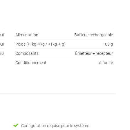
ui
Alimentation
Batterie rechargeable
ui
Poids (>1kg ->kg / <1kg -> g)
100 g
30
Composants
Émetteur + récepteur
Conditionnement
A l'unité
Configuration requise pour le système