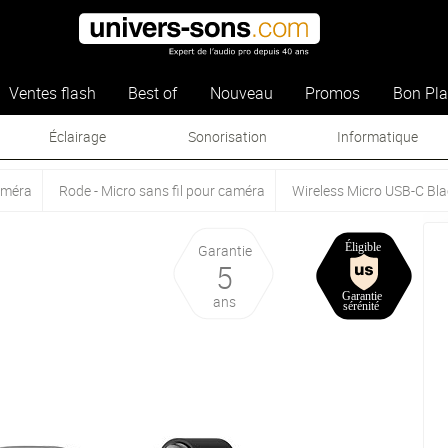
Ventes flash
Best of
Nouveau
Promos
Bon Pl
Éclairage
Sonorisation
Informatique
caméra
Rode - Micro sans fil pour caméra
Wireless Micro USB-C Bla
Garantie
5
ans