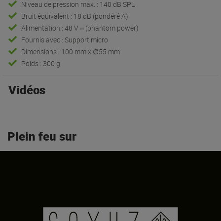
Niveau de pression max. : 140 dB SPL
Bruit équivalent : 18 dB (pondéré A)
Alimentation : 48 V ⎓ (phantom power)
Fournis avec : Support micro
Dimensions : 100 mm x ∅55 mm
Poids : 300 g
Vidéos
Plein feu sur