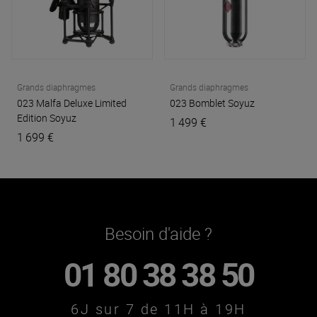
Grands diaphragmes
Grands diaphragmes
023 Malfa Deluxe Limited
023 Bomblet
Soyuz
Edition
Soyuz
1 499 €
1 699 €
Besoin d'aide ?
01 80 38 38 50
6J sur 7 de 11H à 19H