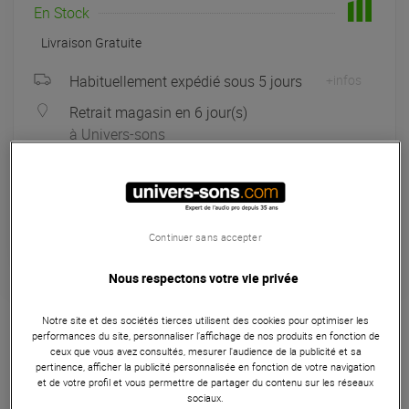
En Stock
Livraison Gratuite
Habituellement expédié sous 5 jours
+infos
Retrait magasin en 6 jour(s)
à Univers-sons
Payer en
3x
4x
10x
12x
Apport initial :
314.67 €
314
,67 €
/ mois
Mensualités :
2
x
314.67 €
Coût de financement :
0 €
Continuer sans accepter
TAEG fixe :
0
%
Nous respectons votre vie privée
Garantie
3
ans
Notre site et des sociétés tierces utilisent des cookies pour optimiser les
Eligible à la Garantie Sérénité
performances du site, personnaliser l’affichage de nos produits en fonction de
ceux que vous avez consultés, mesurer l'audience de la publicité et sa
Microphones
pertinence, afficher la publicité personnalisée en fonction de votre navigation
et de votre profil et vous permettre de partager du contenu sur les réseaux
Le Soyuz Microphones 1973-B Black est un micro de studio
sociaux.