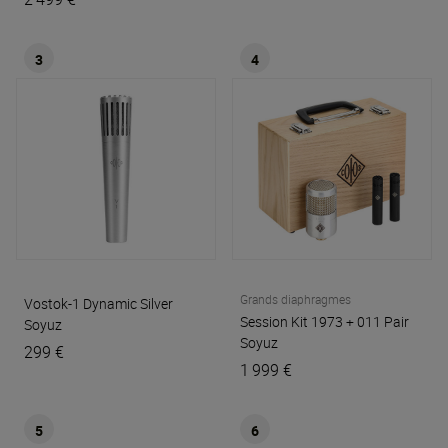
3
4
Grands diaphragmes
Vostok-1 Dynamic Silver
Session Kit 1973 + 011 Pair
Soyuz
Soyuz
299 €
1 999 €
5
6