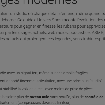
ulier : un studio où chaque détail s’entend, même quand per
i déborde. Ce guide d'Univers Sons raconte l’évolution des 
ensateurs pour gagner en finesse, les rubans pour apprivois
ussi par les usages actuels, web radios, podcasts et ASMR,
s actuels qui prolongent ces légendes, sans trahir l’esprit 
adio avec un signal fort, même sur des amplis fragiles.
ont apporté finesse et articulation, avec une prise plus “studio”.
t stabilisé la voix en direct, avec moins de prise de pièce.
s besoins: plus de
niveau utile
sans souffle, plus de
contrôle de 
raitement (compression, de-esser, limiteur).