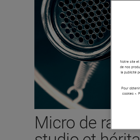
Notre site et
de nos produi
la publicité
Pour obtenir
cookies ». 
Micro de radio
studio et héri