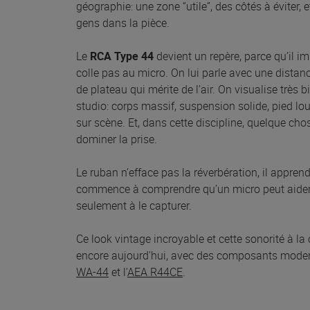
géographie: une zone “utile”, des côtés à éviter, 
gens dans la pièce.
Le
RCA Type 44
devient un repère, parce qu’il i
colle pas au micro. On lui parle avec une dista
de plateau qui mérite de l’air. On visualise très 
studio: corps massif, suspension solide, pied l
sur scène. Et, dans cette discipline, quelque cho
dominer la prise.
Le ruban n’efface pas la réverbération, il apprend
commence à comprendre qu’un micro peut aider 
seulement à le capturer.
Ce look vintage incroyable et cette sonorité à la
encore aujourd'hui, avec des composants mode
WA-44
et l'
AEA R44CE
.