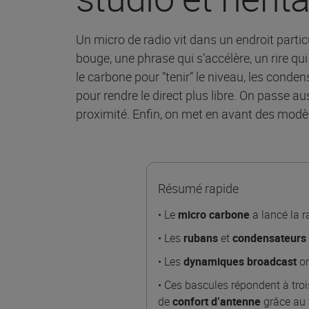
Un micro de radio vit dans un endroit partic
bouge, une phrase qui s’accélère, un rire qu
le carbone pour “tenir” le niveau, les cond
pour rendre le direct plus libre. On passe a
proximité. Enfin, on met en avant des modèle
Résumé rapide
• Le
micro carbone
a lancé la r
• Les
rubans
et
condensateurs
• Les
dynamiques broadcast
on
• Ces bascules répondent à troi
de
confort d’antenne
grâce au t