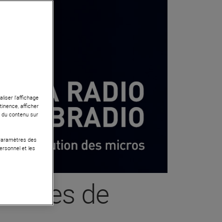
liser l’affichage
tinence, afficher
r du contenu sur
 Paramètres des
ersonnel et les
ophones de