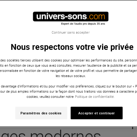
Continuer sans accepter
Nous respectons votre vie privée
 des sociétés tierces utilisent des cookies pour optimiser les performances du site, personna
ts en fonction de ceux que vous avez consultés, mesurer l'audience de la publicité et sa per
 personnalisée en fonction de votre navigation et de votre profil et vous permettre de partage
les réseaux sociaux.
 davantage d'informations et/ou pour modifier vos préférences, cliquez sur le bouton sur «
Pour de plus amples informations sur la façon dont nous traitons vos données à caractère p
cookies, veuillez consulter notre
Politique de confidentialité.
 : histoire des micr
Paramètres des cookies
Accepter et continuer
tages modernes