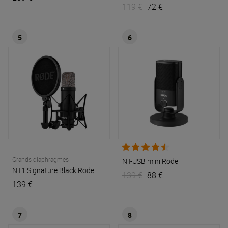
119 €
72 €
5
6
Grands diaphragmes
NT-USB mini
Rode
NT1 Signature Black
Rode
139 €
88 €
139 €
7
8