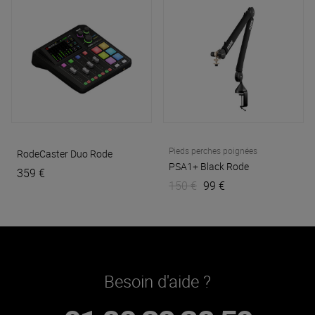
Pieds perches poignées
RodeCaster Duo
Rode
PSA1+ Black
Rode
359 €
150 €
99 €
Besoin d'aide ?