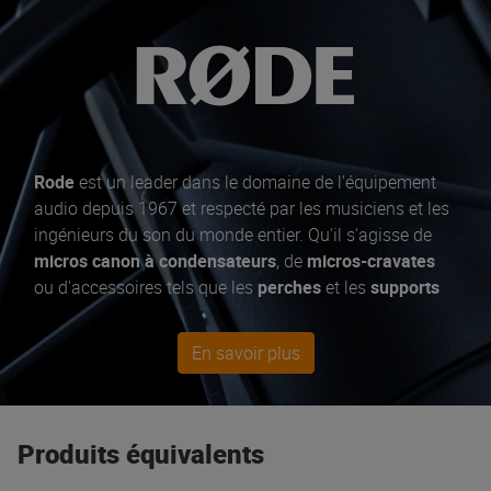
Rode
est un leader dans le domaine de l'équipement
audio depuis 1967 et respecté par les musiciens et les
ingénieurs du son du monde entier. Qu'il s'agisse de
micros canon à condensateurs
, de
micros-cravates
ou d'accessoires tels que les
perches
et les
supports
de micro
, Rode a tout ce qu'il faut pour capturer les
talents d'un artiste sur
scène
ou en
studio
. Parmi les
En savoir plus
best sellers, le
micro à condensateur
NT1-A, pour les
podcasts
le NT-USB mini et RodeCaster Pro. Pour ceux
qui veulent un
micro dynamique
, optez pour le M1. De
nombreuses
solutions mobiles
sont également
Produits équivalents
proposées pour les
smartphones
et
DSLR
, toujours