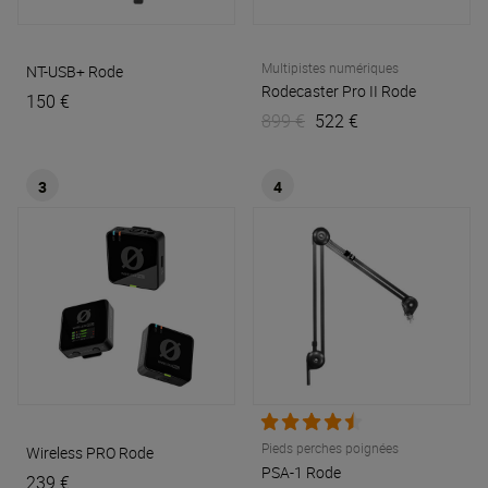
Multipistes numériques
NT-USB+
Rode
Rodecaster Pro II
Rode
150 €
899 €
522 €
3
4
Pieds perches poignées
Wireless PRO
Rode
PSA-1
Rode
239 €