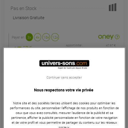
Pas en Stock
Livraison Gratuite
Payer en
3x
4x
10x
12x
Apport initial :
47.67 €
47
,67 €
/ mois
Mensualités :
2
x
47.67 €
Coût de financement :
0 €
TAEG fixe :
0
%
Garantie
3
ans
Continuer sans accepter
Eligible à la Garantie Sérénité
Nous respectons votre vie privée
Microphones
Le Rode NT1 Signature Series en Blue est un microphone à
Notre site et des sociétés tierces utilisent des cookies pour optimiser les
performances du site, personnaliser l’affichage de nos produits en fonction de
condensateur de haute qualité, conçu pour les
ceux que vous avez consultés, mesurer l'audience de la publicité et sa
professionnels exigeant une reproduction sonore
pertinence, afficher la publicité personnalisée en fonction de votre navigation
et de votre profil et vous permettre de partager du contenu sur les réseaux
exceptionnelle. Avec une capsule de 1 pouce, une
sociaux.