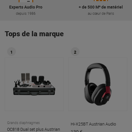
Experts Audio Pro
+ de 500 M² de matériel
depuis 1986
au cœur de Paris
Tops de la marque
1
2
Grands diaphragmes
Hi-X25BT
Austrian Audio
OC818 Dual set plus
Austrian
139 €