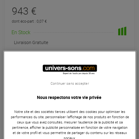
943 €
dont éco-part : 0,07 €
En Stock
Livraison Gratuite
Habituellement expédié sous 5 jours
+infos
Retrait magasin en 6 jour(s)
à Univers-sons
Continuer sans accepter
Payer en
3x
4x
10x
12x
Nous respectons votre vie privée
Apport initial :
314.33 €
314
,33 €
/ mois
Mensualités :
2
x
314.33 €
Coût de financement :
0 €
Notre site et des sociétés tierces utilisent des cookies pour optimiser les
TAEG fixe :
0
%
performances du site, personnaliser l’affichage de nos produits en fonction de
ceux que vous avez consultés, mesurer l'audience de la publicité et sa
pertinence, afficher la publicité personnalisée en fonction de votre navigation
Garantie
3
ans
et de votre profil et vous permettre de partager du contenu sur les réseaux
sociaux.