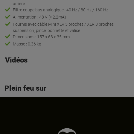
arrière
Filtre coupe bas analogique : 40 Hz / 80 Hz / 160 Hz
Alimentation : 48 V (< 2.2mA)
Fournis avec câble Mini XLR 5 broches / XLR 3 broches,
suspension, pince, bonnette et valise
Dimensions : 157 x 63 x 35 mm
Masse : 0.36 kg
Vidéos
Plein feu sur