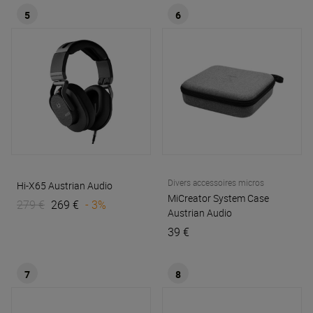
5
6
Divers accessoires micros
Hi-X65
Austrian Audio
MiCreator System Case
279 €
269 €
- 3%
Austrian Audio
39 €
7
8