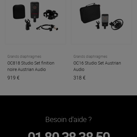
Grands diaphragmes
Grands diaphragmes
OC818 Studio Set finition
OC16 Studio Set
Austrian
noire
Austrian Audio
Audio
919 €
318 €
Besoin d'aide ?
01 80 38 38 50