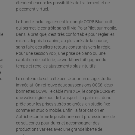
étendent encore les possibilités de traitement et de
placement virtuel.
Le bundle inclut également le dongle OCR8 Bluetooth,
qui permet le contrôle sans fil via PolarPilot sur mobile.
le
Dans la pratique, c’est très confortable pour régler les
micros depuis la cabine, au plus près de la source,
sans faire des allers-retours constants vers la régie.
Pour une session voix, une prise de piano ou une
se
captation de batterie, ce workflow fait gagner du
va
temps et rend les ajustements plus intuitifs.
e
ro
Le contenu du set a été pensé pour un usage studio
immédiat. On retrouve deux suspensions OCS8, deux
bonnettes OCW8, le câble mini XLR, le dongle OCR8 et
une valise rigide pour le transport. La paire est donc
prête pour les prises stéréo soignées, en studio fixe
e
comme en studio mobile. Enfin, la fabrication en
Autriche confirme le positionnement professionnel de
ce set, conçu pour durer et accompagner des
productions variées avec une grande liberté de