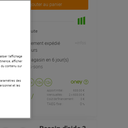
Ajouter au panier
En Stock
Livraison Gratuite
Habituellement expédié
+infos
sous 5 jours
liser l’affichage
Retrait magasin en 6 jour(s)
tinence, afficher
à Univers-sons
r du contenu sur
 Paramètres des
Payer en
3x
4x
10x
12x
ersonnel et les
Apport initial :
633.00 €
633
,00 €
/
Mensualités :
2
x
633.00 €
Coût de financement :
0 €
TAEG fixe :
0
%
mois