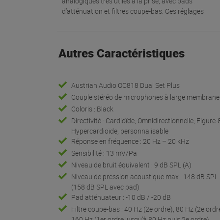
analogiques très utiles à la prise, avec pads
d’atténuation et filtres coupe-bas. Ces réglages
Autres Caractéristiques
Austrian Audio OC818 Dual Set Plus
Couple stéréo de microphones à large membrane
Coloris : Black
Directivité : Cardioïde, Omnidirectionnelle, Figure-
Hypercardioïde, personnalisable
Réponse en fréquence : 20 Hz – 20 kHz
Sensibilité : 13 mV/Pa
Niveau de bruit équivalent : 9 dB SPL (A)
Niveau de pression acoustique max : 148 dB SPL
(158 dB SPL avec pad)
Pad atténuateur : -10 dB / -20 dB
Filtre coupe-bas : 40 Hz (2e ordre), 80 Hz (2e ordr
160 Hz (1er ordre jusqu’à 80 Hz puis 2e ordre)