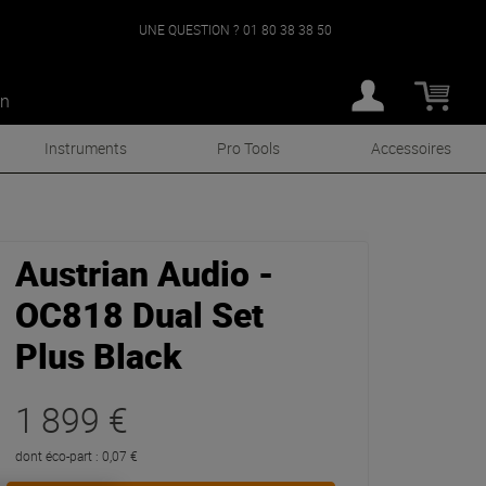
UNE QUESTION ?
01 80 38 38 50
an
Instruments
Pro Tools
Accessoires
Austrian Audio -
OC818 Dual Set
Plus Black
1 899 €
dont éco-part : 0,07 €