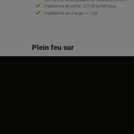
Impédance de sortie : 275 Ω symétrique
Impédance de charge : > 1 kΩ
Plein feu sur