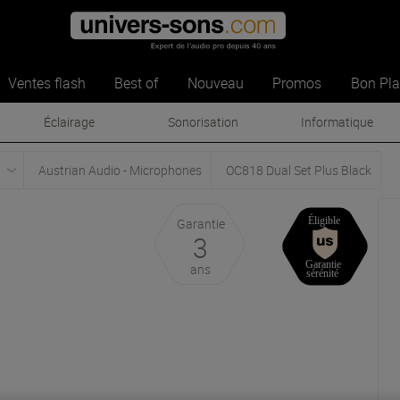
Ventes flash
Best of
Nouveau
Promos
Bon Pl
Éclairage
Sonorisation
Informatique
Austrian Audio - Microphones
OC818 Dual Set Plus Black
Garantie
3
ans