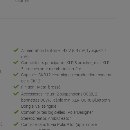
capture.
Alimentation fantôme : 48 V (< 4 mA, typique 2,1
mA)
Connecteurs principaux : XLR 3 broches, mini XLR
5 broches pour membrane arrière
8,
Capsule : CKR12 céramique, reproduction moderne
de la CK12
Finition : Métal brossé
Accessoires inclus : 2 suspensions OCS8, 2
bonnettes OCW8, câble mini XLR, OCR8 Bluetooth
Dongle, valise rigide
Compatibilités logicielles : PolarDesigner,
StereoCreator, AmbiCreator
e),
Contrôle sans fil via PolarPilot (app mobile,