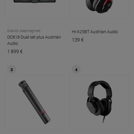
Grands diaphragmes
Hi-X25BT
Austrian Audio
OC818 Dual set plus
Austrian
139 €
Audio
1 899 €
3
4