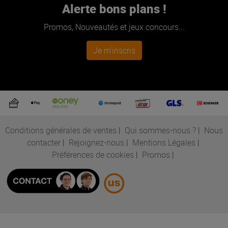
Alerte bons plans !
Promos, Nouveautés et jeux concours...
Je m'inscris
Conditions générales de ventes
|
Qui sommes-nous ?
|
Nous
contacter
|
Rejoignez-nous
|
Mentions Légales
|
Préférences de cookies
|
Promos
|