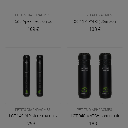
PETITS DIAPHRAGMES
PETITS DIAPHRAGMES
565
Apex Electronics
C02 (LA PAIRE)
Samson
109 €
138 €
PETITS DIAPHRAGMES
PETITS DIAPHRAGMES
LCT 140 AIR stereo pair
Lewitt
LCT 040 MATCH stereo pair
Lewi
298 €
188 €