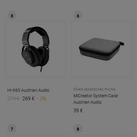
5
6
Divers accessoires micros
Hi-X65
Austrian Audio
MiCreator System Case
279 €
269 €
- 3%
Austrian Audio
39 €
7
8