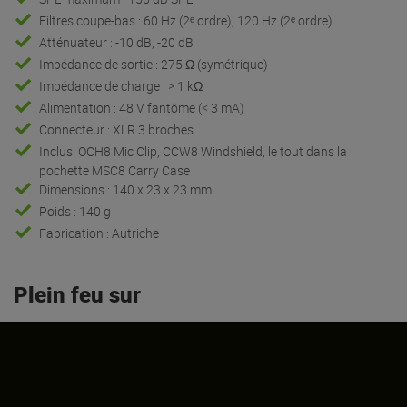
Filtres coupe-bas : 60 Hz (2ᵉ ordre), 120 Hz (2ᵉ ordre)
Atténuateur : -10 dB, -20 dB
Impédance de sortie : 275 Ω (symétrique)
Impédance de charge : > 1 kΩ
Alimentation : 48 V fantôme (< 3 mA)
Connecteur : XLR 3 broches
Inclus: OCH8 Mic Clip, CCW8 Windshield, le tout dans la
pochette MSC8 Carry Case
Dimensions : 140 x 23 x 23 mm
Poids : 140 g
Fabrication : Autriche
Plein feu sur