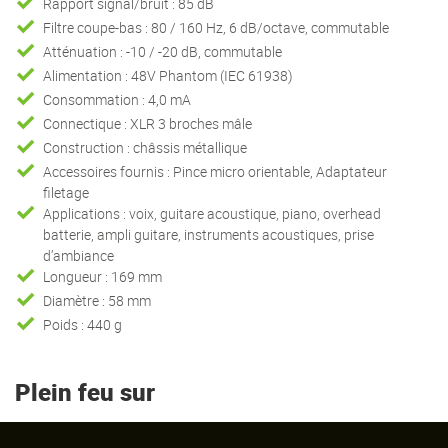
Rapport signal/bruit : 85 dB
Filtre coupe-bas : 80 / 160 Hz, 6 dB/octave, commutable
Atténuation : -10 / -20 dB, commutable
Alimentation : 48V Phantom (IEC 61938)
Consommation : 4,0 mA
Connectique : XLR 3 broches mâle
Construction : châssis métallique
Accessoires fournis : Pince micro orientable, Adaptateur
filetage
Applications : voix, guitare acoustique, piano, overhead
batterie, ampli guitare, instruments acoustiques, prise
d’ambiance
Longueur : 169 mm
Diamètre : 58 mm
Poids : 440 g
Plein feu sur