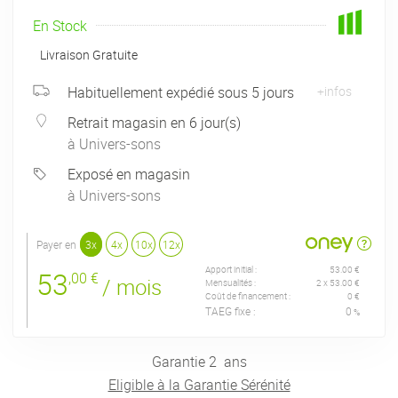
En Stock
Livraison Gratuite
Habituellement expédié sous 5 jours
+infos
Retrait magasin en 6 jour(s)
à Univers-sons
Exposé en magasin
à Univers-sons
Payer en
3x
4x
10x
12x
Apport initial :
53.00 €
53
,00 €
/ mois
Mensualités :
2
x
53.00 €
Coût de financement :
0 €
TAEG fixe :
0
%
Garantie
2
ans
Eligible à la Garantie Sérénité