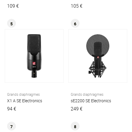
109 €
105 €
5
6
Grands diaphragmes
Grands diaphragmes
X1 A
SE Electronics
sE2200
SE Electronics
94 €
249 €
7
8