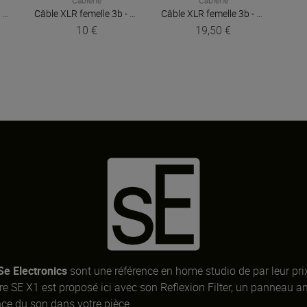
gger
Câble XLR femelle 3b - XLR mâle 3b 3m Easy
Plugger
Câble XLR femelle 3b - XLR mâle 3b 6m Easy
Plugger
Câble XLR femelle 3b - XLR mâle 3b 1,50m Elite
10 €
19,50 €
Se Electronics
sont une référence en home studio de par leur prix
e SE X1 est proposé ici avec son Reflexion Filter, un panneau an
nce du son dans votre pièce.