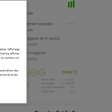
En Stock
Livraison Gratuite
Habituellement expédié
+infos
sous 5 jours
Retrait magasin en 6 jour(s)
à Univers-sons
liser l’affichage
Exposé en magasin
tinence, afficher
r du contenu sur
à Univers-sons
 Paramètres des
Payer en
3x
4x
10x
12x
ersonnel et les
Apport initial :
113.00 €
113
,00 €
/
Mensualités :
2
x
113.00 €
Coût de financement :
0 €
TAEG fixe :
0
%
mois