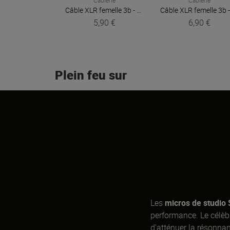
Câble XLR femelle 3b - XLR mâle 3b 1,50m Easy
Plu
5,90 €
6,90 €
Plein feu sur
Les
micros de studio 
performance. Le célèbr
d'atténuer la résonna