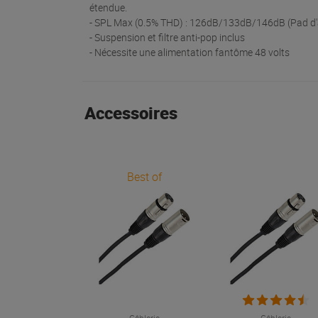
étendue.
- SPL Max (0.5% THD) : 126dB/133dB/146dB (Pad d
- Suspension et filtre anti-pop inclus
- Nécessite une alimentation fantôme 48 volts
Accessoires
Best of
Câblerie
Câblerie