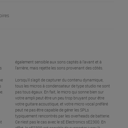
oires
également sensible aux sons captés à l'avant et à
s
l'arrière, mais rejette les sons provenant des côtés.
ne
Lorsqu'il s'agit de capturer du contenu dynamique,
s
tous les micros à condensateur de type studio ne sont
e.
pas tous égaux. En fait, le micro qui sonne bien sur
votre ampli peut être un peu trop bruyant pour être
votre guitare acoustique, et votre micro vocal préféré
peut ne pas être capable de gérer les SPLs
typiquement rencontrés par les overheads de batterie.
nt
Ce n'est pas le cas avec le sE Electronics sE2300. En
effet, le sE2300 est capable de supporter jusqu'à