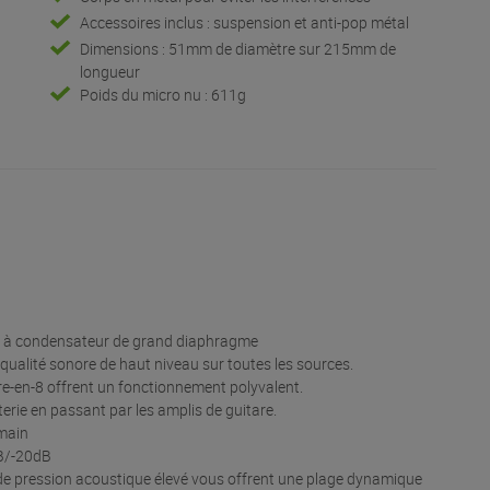
Accessoires inclus : suspension et anti-pop métal
Dimensions : 51mm de diamètre sur 215mm de
longueur
Poids du micro nu : 611g
e à condensateur de grand diaphragme
qualité sonore de haut niveau sur toutes les sources.
gure-en-8 offrent un fonctionnement polyvalent.
tterie en passant par les amplis de guitare.
 main
dB/-20dB
 de pression acoustique élevé vous offrent une plage dynamique