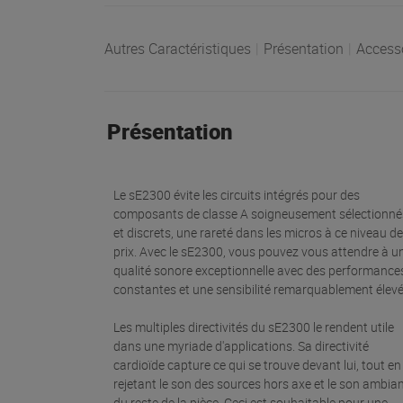
Autres Caractéristiques
|
Présentation
|
Access
Présentation
Le sE2300 évite les circuits intégrés pour des
composants de classe A soigneusement sélectionné
et discrets, une rareté dans les micros à ce niveau de
prix. Avec le sE2300, vous pouvez vous attendre à u
qualité sonore exceptionnelle avec des performance
constantes et une sensibilité remarquablement élevé
Les multiples directivités du sE2300 le rendent utile
dans une myriade d'applications. Sa directivité
cardioïde capture ce qui se trouve devant lui, tout en
rejetant le son des sources hors axe et le son ambia
du reste de la pièce. Ceci est souhaitable pour une