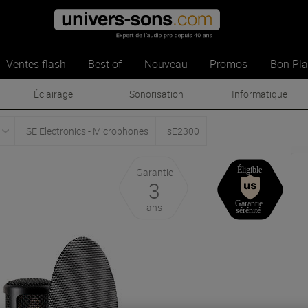
Ventes flash
Best of
Nouveau
Promos
Bon Pl
Éclairage
Sonorisation
Informatique
SE Electronics - Microphones
sE2300
Garantie
3
ans