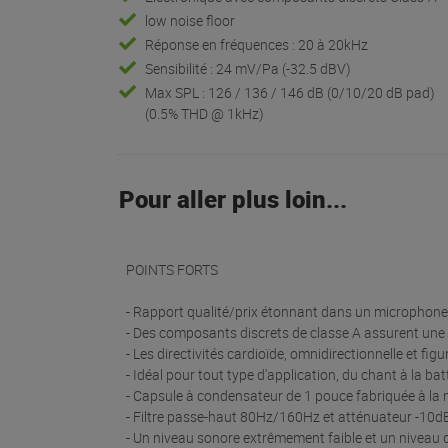
low noise floor
Réponse en fréquences : 20 à 20kHz
Sensibilité : 24 mV/Pa (-32.5 dBV)
Max SPL : 126 / 136 / 146 dB (0/10/20 dB pad)
(0.5% THD @ 1kHz)
Pour aller plus loin...
POINTS FORTS
- Rapport qualité/prix étonnant dans un microphon
- Des composants discrets de classe A assurent une 
- Les directivités cardioïde, omnidirectionnelle et fi
- Idéal pour tout type d'application, du chant à la ba
- Capsule à condensateur de 1 pouce fabriquée à la
- Filtre passe-haut 80Hz/160Hz et atténuateur -10
- Un niveau sonore extrêmement faible et un niveau