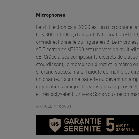
Microphones
Le sE Electronics sE2300 est un microphone lar
bas 80Hz/160Hz, d'un pad d'atténuation -10dB/-
omnidirectionnelle ou Figure-en-8. Le micro est l
sE Electronics sE2300 est une version multi-di
sE. Grâce à ses composants discrets de classe A
étourdissant, le même son direct et le même ens
si grand succès, mais il ajoute de multiples dir
un chanteur, sur une batterie ou devant un ampli
applications auxquelles vous pouvez penser. Si 
et très polyvalent, Univers Sons vous recomma
ARTICLE N° 65034