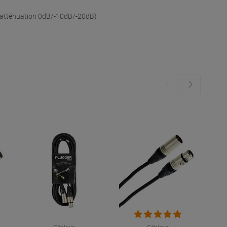
'atténuation 0dB/-10dB/-20dB)
Câblerie
Câblerie