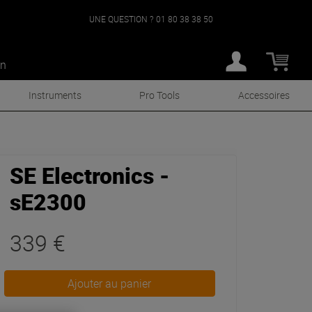
UNE QUESTION ?
01 80 38 38 50
an
Instruments
Pro Tools
Accessoires
SE Electronics -
sE2300
339 €
Ajouter au panier