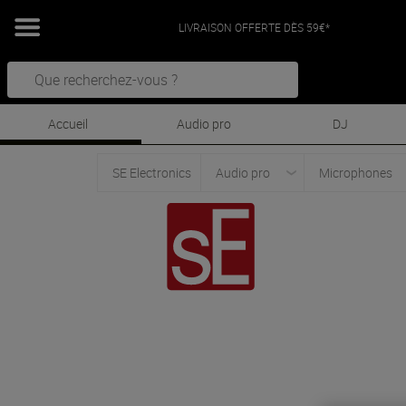
LIVRAISON OFFERTE DÈS 59€*
Accueil
Audio pro
DJ
SE Electronics
Audio pro
Microphones