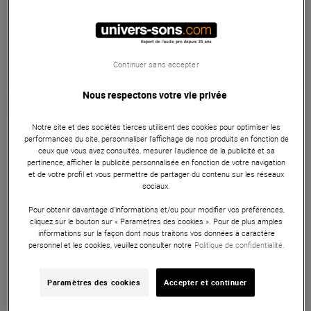
Habituellement expédié sous 5 jours
+infos
Retrait magasin en 6 jour(s)
à Univers-sons
Continuer sans accepter
Nous respectons votre vie privée
Microphones
Notre site et des sociétés tierces utilisent des cookies pour optimiser les
performances du site, personnaliser l’affichage de nos produits en fonction de
Filtre antipop en métal.
ceux que vous avez consultés, mesurer l'audience de la publicité et sa
pertinence, afficher la publicité personnalisée en fonction de votre navigation
et de votre profil et vous permettre de partager du contenu sur les réseaux
ARTICLE N° 31724
sociaux.
Pour obtenir davantage d'informations et/ou pour modifier vos préférences,
cliquez sur le bouton sur « Paramètres des cookies ». Pour de plus amples
informations sur la façon dont nous traitons vos données à caractère
personnel et les cookies, veuillez consulter notre
Politique de confidentialité.
Caracteristiques
Paramètres des cookies
Accepter et continuer