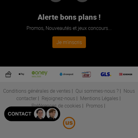
Alerte bons plans !
Promos, Nouveautés et jeux concours...
Je m'inscris
Conditions générales de ventes
|
Qui sommes-nous ?
|
Nous
contacter
|
Rejoignez-nous
|
Mentions Légales
|
Préférences de cookies
|
Promos
|