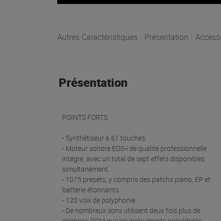
Autres Caractéristiques
|
Présentation
|
Access
Présentation
POINTS FORTS
- Synthétiseur à 61 touches.
- Moteur sonore EDS-i de qualité professionnelle
intégré, avec un total de sept effets disponibles
simultanément.
- 1075 presets, y compris des patchs piano, EP et
batterie étonnants.
- 120 voix de polyphonie.
- De nombreux sons utilisent deux fois plus de
mémoire PCM que les instruments précédents.