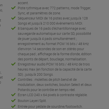
accent.
on
Piste rythmique avec 772 patterns, mode Trigger,
éo,
Sync, et paramètres de zone.
Séquenceur MIDI de 16 pistes avec jusqu’à 128
t
Songs et jusqu’à 210 000 événements MIDI.
9
8 banques de 16 pads d’échantillonnage avec
sauvegarde automatique sur carte SD, possibilité
de jouer jusqu’à 4 pads simultanément ;
enregistrement au format PCM 16 bits / 48 kHz
d’environ 14 secondes de son en stéréo pour
chaque pad ; affichage de la forme d’onde, édition
des points de départ, bouclage, normalisation.
Enregistreur audio PCM 16 bits / 48 kHz de trois
heures max (en fonction de la capacité de la carte
x,
SD) ; jusqu’à 200 Songs.
 et
Contrôles : molettes de pitch bend et de
O
modulation, deux switches, bouton Select et deux
Potards pour le contrôle en temps réel.
Écran LCD 240 x 64 pixels à contraste réglable.
Bouton Layer/Split.
Entrée pour pédale de sourdine/footswitch.