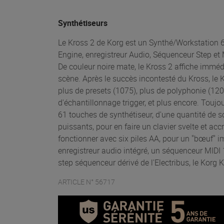
Synthétiseurs
Le Kross 2 de Korg est un Synthé/Workstation 
Engine, enregistreur Audio, Séquenceur Step et 
De couleur noire mate, le Kross 2 affiche immé
scène. Après le succès incontesté du Kross, le 
plus de presets (1075), plus de polyphonie (12
d'échantillonnage trigger, et plus encore. Touj
61 touches de synthétiseur, d'une quantité de son
puissants, pour en faire un clavier svelte et ac
fonctionner avec six piles AA, pour un "bœuf" i
enregistreur audio intégré, un séquenceur MIDI 1
step séquenceur dérivé de l'Electribus, le Korg
ARTICLE N° 56717