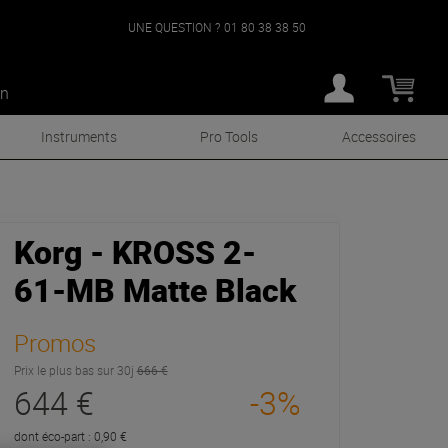
UNE QUESTION ?
01 80 38 38 50
an
Instruments
Pro Tools
Accessoires
Korg - KROSS 2-
61-MB Matte Black
Promos
Prix le plus bas sur 30j
666 €
644 €
-3%
dont éco-part : 0,90 €