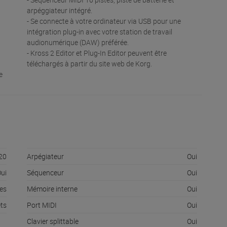
arpéggiateur intégré.
- Se connecte à votre ordinateur via USB pour une
intégration plug-in avec votre station de travail
audionumérique (DAW) préférée.
- Kross 2 Editor et Plug-In Editor peuvent être
téléchargés à partir du site web de Korg.
e
20
Arpégiateur
Oui
ui
Séquenceur
Oui
es
Mémoire interne
Oui
ets
Port MIDI
Oui
Clavier splittable
Oui