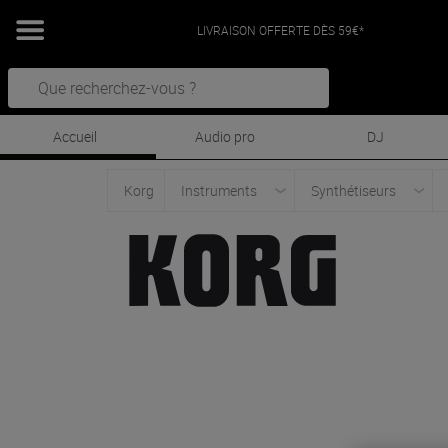
LIVRAISON OFFERTE DÈS 59€*
Accueil
Audio pro
DJ
Korg
Instruments
Synthétiseurs