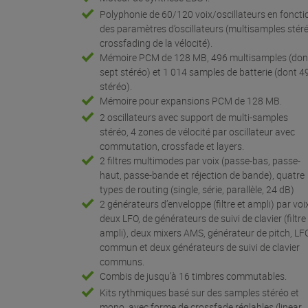
Polyphonie de 60/120 voix/oscillateurs en foncti
des paramètres d’oscillateurs (multisamples stér
crossfading de la vélocité).
Mémoire PCM de 128 MB, 496 multisamples (don
sept stéréo) et 1 014 samples de batterie (dont 4
stéréo).
Mémoire pour expansions PCM de 128 MB.
2 oscillateurs avec support de multi-samples
stéréo, 4 zones de vélocité par oscillateur avec
commutation, crossfade et layers.
2 filtres multimodes par voix (passe-bas, passe-
haut, passe-bande et réjection de bande), quatre
types de routing (single, série, parallèle, 24 dB)
2 générateurs d’enveloppe (filtre et ampli) par voi
deux LFO, de générateurs de suivi de clavier (filtre
ampli), deux mixers AMS, générateur de pitch, LF
commun et deux générateurs de suivi de clavier
communs.
Combis de jusqu’à 16 timbres commutables.
Kits rythmiques basé sur des samples stéréo et
mono, avec forme de crossfade réglables (linear,