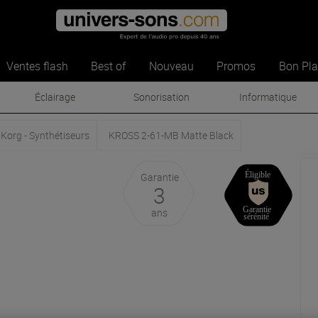
Ventes flash
Best of
Nouveau
Promos
Bon Pl
Éclairage
Sonorisation
Informatique
Korg - Synthétiseurs
KROSS 2-61-MB Matte Black
Garantie
3
ans