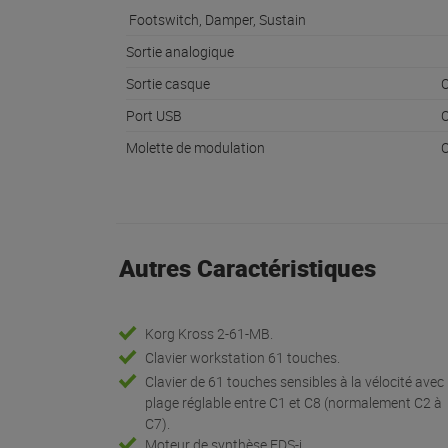
Footswitch, Damper, Sustain
Sortie analogique
Sortie casque
O
Port USB
O
Molette de modulation
O
Autres Caractéristiques
Korg Kross 2-61-MB.
Clavier workstation 61 touches.
Clavier de 61 touches sensibles à la vélocité avec
plage réglable entre C1 et C8 (normalement C2 à
C7).
Moteur de synthèse EDS-i.