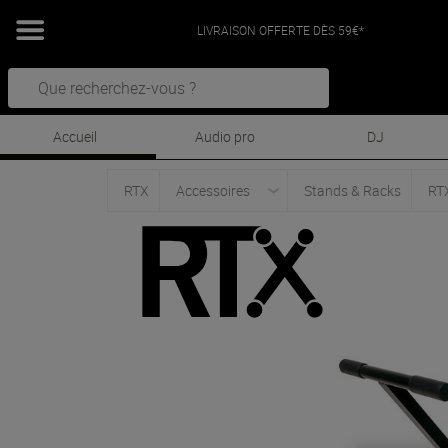
LIVRAISON OFFERTE DÈS 59€*
Accueil
Audio pro
DJ
RTX
Accessoires
Stands & Racks
RTX