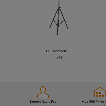
VOIR EN DÉTAIL
LT1
BoomTone DJ
59 €
Experts Audio Pro
+ de 500 M² de 