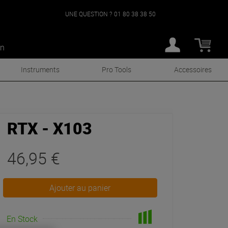
UNE QUESTION ?
01 80 38 38 50
an
Instruments
Pro Tools
Accessoires
RTX - X103
46,95 €
Ajouter au panier
En Stock