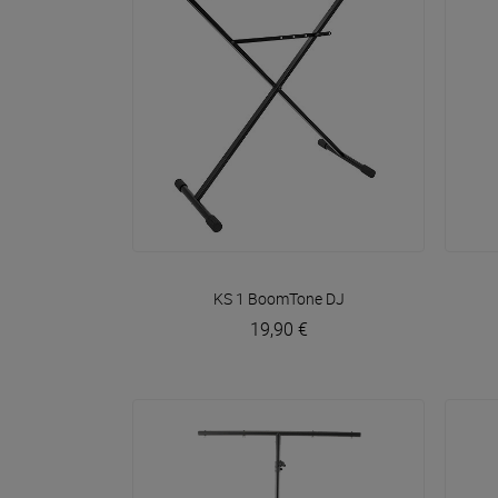
VOIR EN DÉTAIL
KS 1
BoomTone DJ
19,90 €