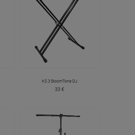
VOIR EN DÉTAIL
KS 3
BoomTone DJ
33 €