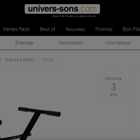
Ventes flash
Best of
Nouveau
Promos
Bon Pl
Éclairage
Sonorisation
Informatique
 - Stands & Racks
X103
Garantie
3
ans