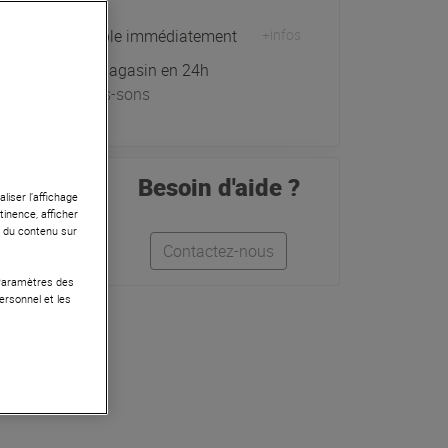
Expédiable immédiatement
+infos
Retrait magasin en 24h
à Univers-sons
Besoin d'aide ?
liser l’affichage
tinence, afficher
r du contenu sur
Contactez-nous
 Paramètres des
ersonnel et les