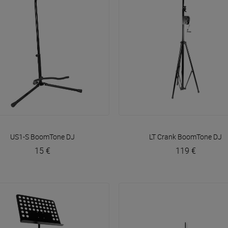
VOIR EN DÉTAIL
VOIR EN DÉTAIL
US1-S
BoomTone DJ
LT Crank
BoomTone DJ
15 €
119 €