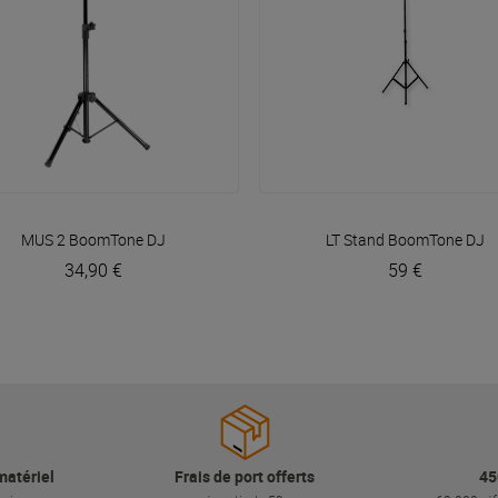
VOIR EN DÉTAIL
VOIR EN DÉTAIL
MUS 2
BoomTone DJ
LT Stand
BoomTone DJ
34,90 €
59 €
matériel
Frais de port offerts
45