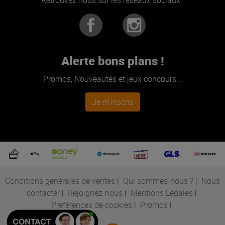
Alerte bons plans !
Promos, Nouveautés et jeux concours...
Je m'inscris
Conditions générales de ventes
|
Qui sommes-nous ?
|
Nous
contacter
|
Rejoignez-nous
|
Mentions Légales
|
Préférences de cookies
|
Promos
|