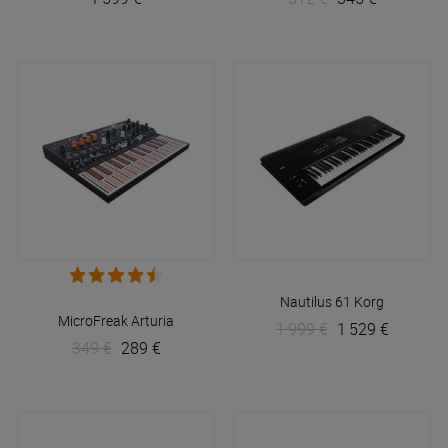
Nautilus 61
Korg
MicroFreak
Arturia
1 999 €
1 529 €
349 €
289 €