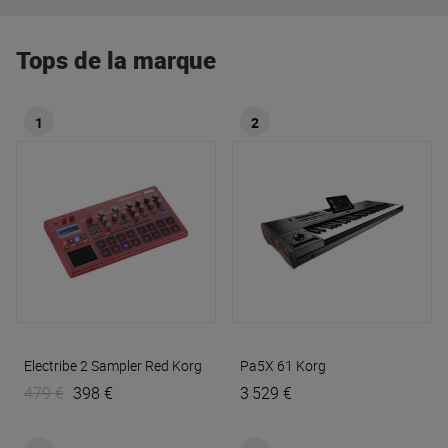
Tops de la marque
1
2
Electribe 2 Sampler Red
Korg
Pa5X 61
Korg
479 €
398 €
3 529 €