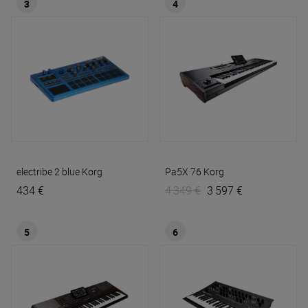
3
4
electribe 2 blue
Korg
Pa5X 76
Korg
434 €
4 349 €
3 597 €
5
6