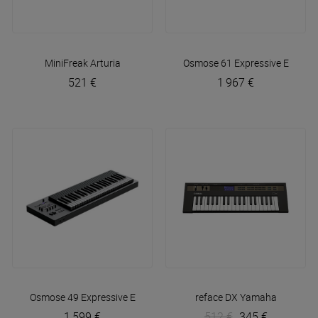
MiniFreak
Arturia
Osmose 61
Expressive E
521 €
1 967 €
Osmose 49
Expressive E
reface DX
Yamaha
1 599 €
512 €
345 €