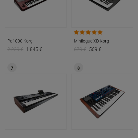
Pa1000
Korg
Minilogue XD
Korg
2 229 €
1 845 €
679 €
569 €
7
8