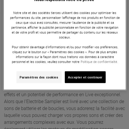
Notre site et des sociétés tierces utilisent des cookies pour optimiser les
Garantie
3
ans
performances du site, personnaliser l’affichage de nos produits en fonction de
ceux que vous avez consultés, mesurer l'audience de la publicité et sa
Eligible à la Garantie Sérénité
pertinence, afficher la publicité personnalisée en fonction de votre navigation
et de votre profil et vous permettre de partager du contenu sur les réseaux
Modules de sons
sociaux.
Le Korg ElectribeES-RD Sampler est un Séquenceur
Pour obtenir davantage d'informations et/ou pour modifier vos préférences,
cliquez sur le bouton sur « Paramètres des cookies ». Pour de plus amples
d'échantillons 16 parts, avec 16 pads sensibles à la
informations sur la façon dont nous traitons vos données à caractère
vélocité, 999 échantillons, 3 types de filtres, 38 types
personnel et les cookies, veuillez consulter notre
Politique de confidentialité.
d'effets et 250 motifs. Il est de couleur rouge métallique.
Vous lui fournissez les échantillons, et la station de travail
Paramètres des cookies
Accepter et continuer
de production musicale Korg Electribe Sampler fournit un
environnement de séquençage puissant, avec de puissants
effets et un potentiel de performance en Live exceptionnel.
Alors que l'Electribe Sampler est livré avec une collection de
sons de batterie et de boucles, vous adorerez la facilité avec
laquelle vous pouvez charger vos propres sons et créer des
arrangements complexes avec eux. Vous pourrez