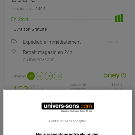
dont éco-part : 0,90 €
En Stock
Livraison Gratuite
Expédiable immédiatement
+infos
Retrait magasin en 24h
à Univers-sons
Payer en
3x
4x
10x
12x
Apport initial :
132.67 €
132
,67 €
/ mois
Mensualités :
2
x
132.67 €
Coût de financement :
0 €
TAEG fixe :
0
%
Seconde Vie :
A partir de 318,40 €
Continuer sans accepter
Choisir mon grade
Nous respectons votre vie privée