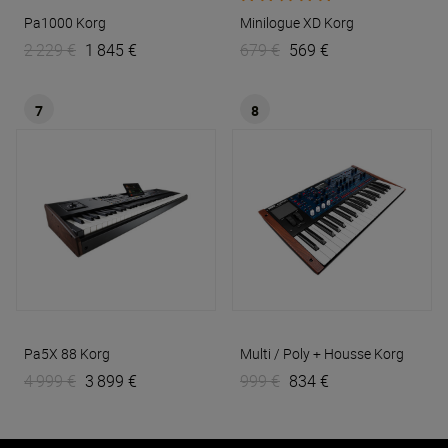
Pa1000
Korg
Minilogue XD
Korg
2 229 €
1 845 €
679 €
569 €
7
8
Pa5X 88
Korg
Multi / Poly + Housse
Korg
4 999 €
3 899 €
999 €
834 €