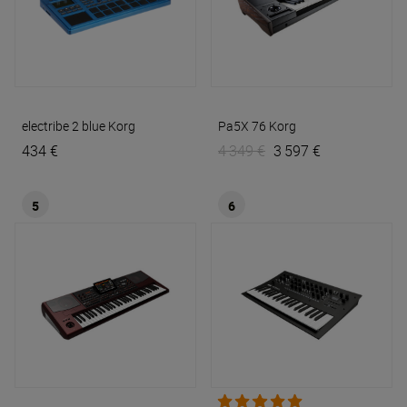
electribe 2 blue
Korg
Pa5X 76
Korg
434 €
4 349 €
3 597 €
5
6