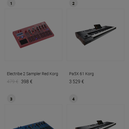
1
2
Electribe 2 Sampler Red
Korg
Pa5X 61
Korg
479 €
398 €
3 529 €
3
4