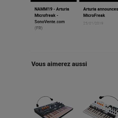
NAMM19 - Arturia
Arturia announce
Microfreak -
MicroFreak
SonoVente.com
25/01/2019
(FR)
21/02/2019
Vous aimerez aussi