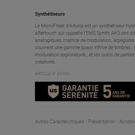
Synthétiseurs
Le MicroFreak d'Arturia est un synthétiseur hyb
aftertouch qui rappelle l'EMS Synthi AKS des an
analogiques, matrice de modulation, arpégiateu
couvrent une gamme quasi infinie de timbres ; le 
modulation exploratoire ; et les outils de perfo
créativité.
ARTICLE N° 65700
Autres Caractéristiques
|
Présentation
|
Access