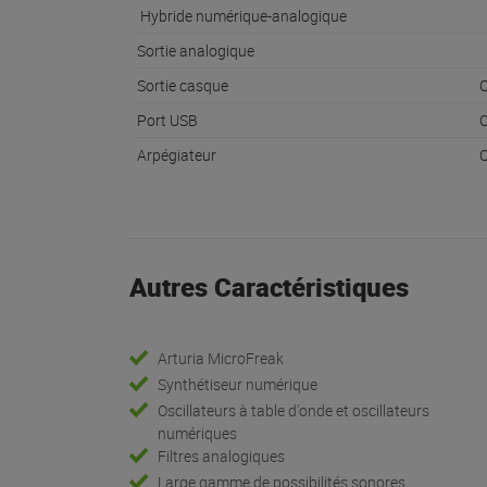
Hybride numérique-analogique
Sortie analogique
Sortie casque
O
Port USB
O
Arpégiateur
O
Autres Caractéristiques
Arturia MicroFreak
Synthétiseur numérique
Oscillateurs à table d'onde et oscillateurs
numériques
Filtres analogiques
Large gamme de possibilités sonores