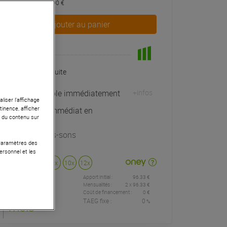
dont éco-part : 0,90 €
Ajouter au panier
En Stock
Livraison Gratuite
Expédiable immédiatement
+infos
liser l’affichage
tinence, afficher
Retrait immédiat en
r du contenu sur
magasin
à Univers-sons
 Paramètres des
ersonnel et les
Payer en
3x
4x
10x
12x
Apport initial :
96.33 €
96
,33 €
/
Mensualités :
2
x
96.33 €
Coût de financement :
0 €
TAEG fixe :
0
%
mois