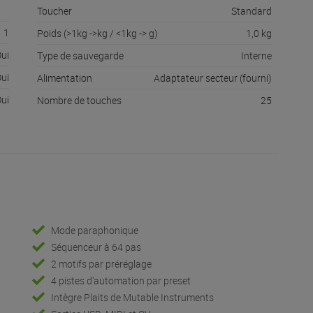
Toucher
Standard
1
Poids (>1kg ->kg / <1kg -> g)
1,0 kg
ui
Type de sauvegarde
Interne
ui
Alimentation
Adaptateur secteur (fourni)
ui
Nombre de touches
25
Mode paraphonique
Séquenceur à 64 pas
2 motifs par préréglage
4 pistes d'automation par preset
Intègre Plaits de Mutable Instruments