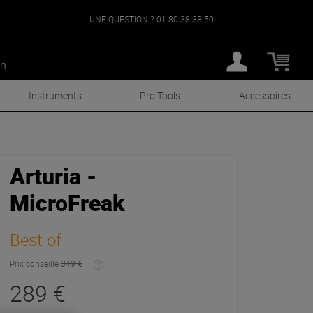
UNE QUESTION ?
01 80 38 38 50
an
Instruments
Pro Tools
Accessoires
Arturia -
MicroFreak
Best of
Prix conseillé
349 €
289 €