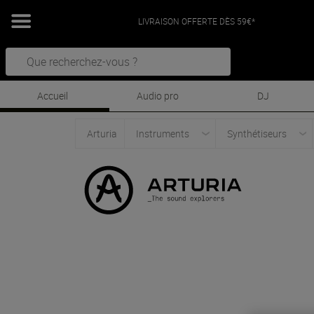
LIVRAISON OFFERTE DÈS 59€*
Accueil
Audio pro
DJ
Arturia
Instruments
Synthétiseurs