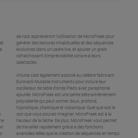
de rock apprécieront l'utilisation de MicroFreak pour
et
générer des textures inhabituelles et des séquences
de
évolutives dans un cadre live, et ajouter un grain
rafraîchissant d'imprévisibilité sonore à leurs
spectacles.
Arturia s'est également associé au célèbre fabricant
Eurorack Mutable Instruments pour inclure leur
oscillateur de table d'onde Plaits avec paraphonie
ajoutée. MicroFreak est une petite bête extrêmement
polyvalente qui peut sonner doux, profond,
hypnotique, chaotique et volcanique. Quel que soit le
s
son que vous pouvez imaginer, MicroFreak est à la
une
hauteur de la tâche. De plus, MicroFreak vous permet
on
de travailler rapidement grâce à des fonctions
ès
avancées telles que la création de séquences en temps