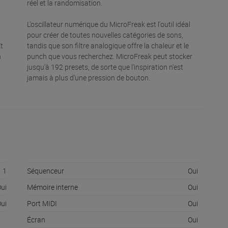
réel et la randomisation.
L'oscillateur numérique du MicroFreak est l'outil idéal
pour créer de toutes nouvelles catégories de sons,
Et
tandis que son filtre analogique offre la chaleur et le
n
punch que vous recherchez. MicroFreak peut stocker
jusqu'à 192 presets, de sorte que l'inspiration n'est
jamais à plus d'une pression de bouton.
1
Séquenceur
Oui
ui
Mémoire interne
Oui
ui
Port MIDI
Oui
Écran
Oui