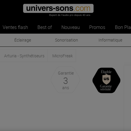
Ventes flash
Best of
Nouveau
Promos
Bon Pl
Éclairage
Sonorisation
Informatique
Arturia - Synthétiseurs
MicroFreak
Garantie
3
ans