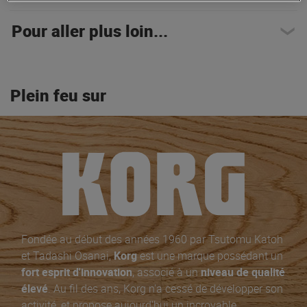
Pour aller plus loin...
Plein feu sur
Fondée au début des années 1960 par Tsutomu Katoh
et Tadashi Osanai,
Korg
est une marque possédant un
fort esprit d'innovation
, associé à un
niveau de qualité
élevé
. Au fil des ans, Korg n'a cessé de développer son
activité, et propose aujourd'hui un incroyable