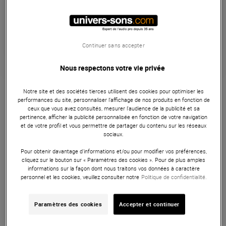
Habituellement expédié sous 48h
+infos
Retrait magasin en 3 jour(s)
à Univers-sons
Continuer sans accepter
Nous respectons votre vie privée
Garantie
3
ans
Notre site et des sociétés tierces utilisent des cookies pour optimiser les
Pédales claviers
performances du site, personnaliser l’affichage de nos produits en fonction de
ceux que vous avez consultés, mesurer l'audience de la publicité et sa
Pédale de sustain conçue pour fonctionner comme une
pertinence, afficher la publicité personnalisée en fonction de votre navigation
et de votre profil et vous permettre de partager du contenu sur les réseaux
pédale de piano acoustique de sustain ou de switch.
sociaux.
ARTICLE N° 32329
Pour obtenir davantage d'informations et/ou pour modifier vos préférences,
cliquez sur le bouton sur « Paramètres des cookies ». Pour de plus amples
informations sur la façon dont nous traitons vos données à caractère
personnel et les cookies, veuillez consulter notre
Politique de confidentialité.
Caracteristiques
Paramètres des cookies
Accepter et continuer