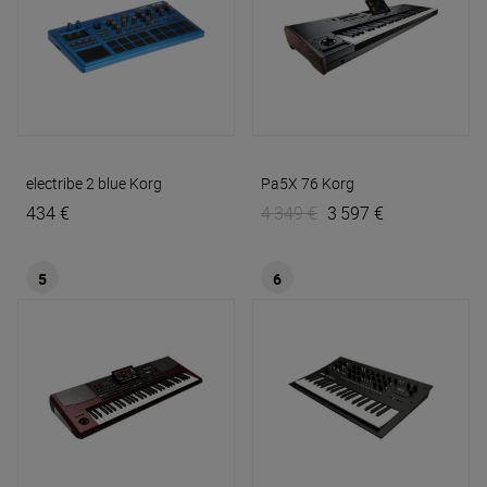
electribe 2 blue
Korg
Pa5X 76
Korg
434 €
4 349 €
3 597 €
5
6