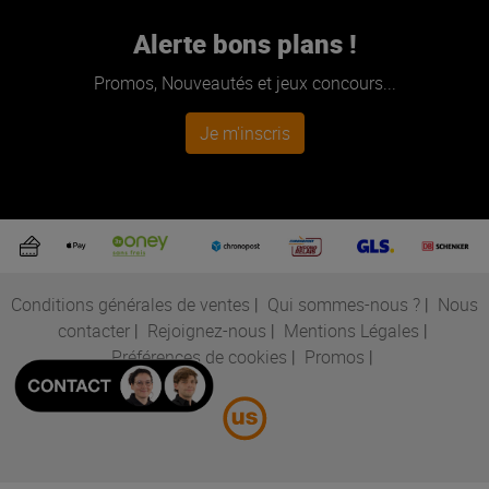
Alerte bons plans !
Promos, Nouveautés et jeux concours...
Je m'inscris
Conditions générales de ventes
|
Qui sommes-nous ?
|
Nous
contacter
|
Rejoignez-nous
|
Mentions Légales
|
Préférences de cookies
|
Promos
|