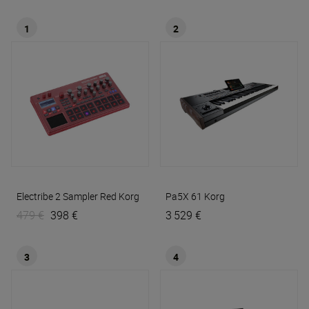
1
2
Electribe 2 Sampler Red
Korg
Pa5X 61
Korg
479 €
398 €
3 529 €
3
4