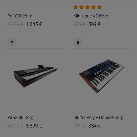
Pa1000
Korg
Minilogue XD
Korg
2 229 €
1 845 €
679 €
569 €
7
8
Pa5X 88
Korg
Multi / Poly + Housse
Korg
4 999 €
3 899 €
999 €
834 €