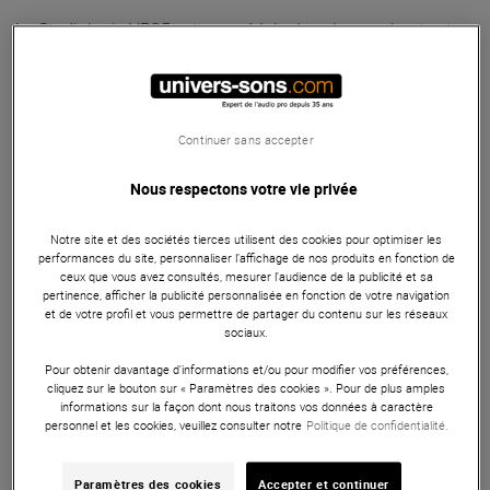
La Studiologic VP25 est une pédale de volume robuste et
polyvalente, conçue pour les musiciens qui recherchent un
contrôle précis du volume. Dotée d'une fiche Jack stéréo de
6,3 mm, elle est compatible avec de nombreux instruments
et équipements. Son câble de 2 mètres offre une grande
Continuer sans accepter
flexibilité de placement. La VP25 se distingue par sa
construction durable et sa réponse fluide, permettant des
Nous respectons votre vie privée
ajustements subtils et efficaces du volume, essentiels pour
les performances en direct et les sessions d'enregistrement.
Notre site et des sociétés tierces utilisent des cookies pour optimiser les
performances du site, personnaliser l’affichage de nos produits en fonction de
ceux que vous avez consultés, mesurer l'audience de la publicité et sa
ARTICLE N° 42835
pertinence, afficher la publicité personnalisée en fonction de votre navigation
et de votre profil et vous permettre de partager du contenu sur les réseaux
sociaux.
Autres Caractéristiques
|
Présentation
Pour obtenir davantage d'informations et/ou pour modifier vos préférences,
cliquez sur le bouton sur « Paramètres des cookies ». Pour de plus amples
informations sur la façon dont nous traitons vos données à caractère
personnel et les cookies, veuillez consulter notre
Politique de confidentialité.
Présentation
Paramètres des cookies
Accepter et continuer