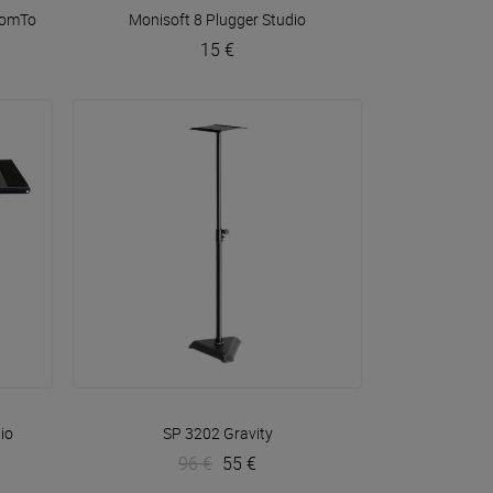
omTone DJ
Monisoft 8
Plugger Studio
15 €
VOIR EN DÉTAIL
io
SP 3202
Gravity
96 €
55 €