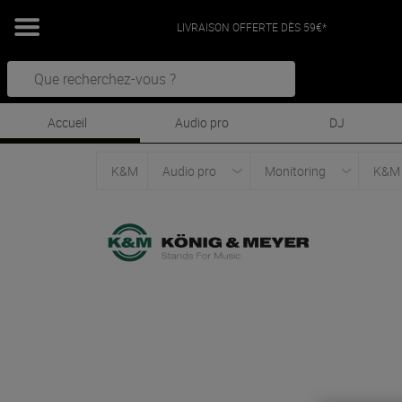
LIVRAISON OFFERTE DÈS 59€*
Accueil
Audio pro
DJ
K&M
Audio pro
Monitoring
K&M 