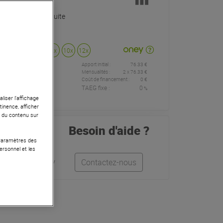
Livraison Gratuite
Payer en
3x
4x
10x
12x
Apport initial :
76.33 €
76
,33 €
/
Mensualités :
2
x
76.33 €
Coût de financement :
0 €
TAEG fixe :
0
%
mois
liser l’affichage
tinence, afficher
r du contenu sur
Besoin d'aide ?
 Paramètres des
ersonnel et les
Léo
Anthony
Contactez-nous