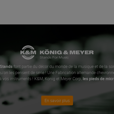
Stands
font partie du décor du monde de la musique et de la so
u'on les pensent de série ! Une Fabrication allemande chevronn
 à vos instruments ! K&M, Konïg et Meyer Corp,
les pieds de mic
En savoir plus