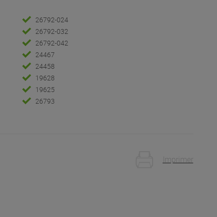
26792-024
26792-032
26792-042
24467
24458
19628
19625
26793
Imprimer