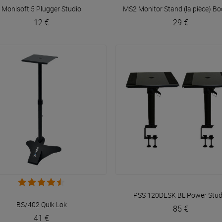
Monisoft 5
Plugger Studio
MS2 Monitor Stand (la pièce)
Bo
12 €
29 €
VOIR EN DÉTAIL
VOIR EN DÉTAIL
PSS 120DESK BL
Power Stud
BS/402
Quik Lok
85 €
41 €