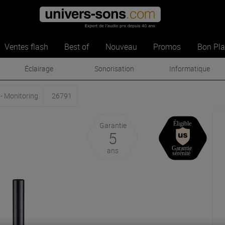
Ventes flash
Best of
Nouveau
Promos
Bon Pl
Éclairage
Sonorisation
Informatique
- Monitoring
26791
Garantie
5
ans