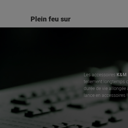
Plein feu sur
Les accessoires
K&M 
tellement longtemps q
durée de vie allongée
lance en accessoires !