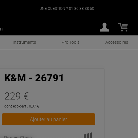
UNE QUESTION ?
01 80 38 38 50
an
Instruments
Pro Tools
Accessoires
K&M - 26791
229 €
dont éco-part : 0,07 €
Ajouter au panier
Pas en Stock