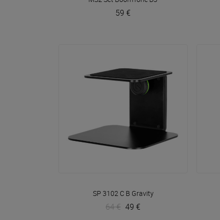
59 €
VOIR EN DÉTAIL
SP 3102 C B
Gravity
64 €
49 €