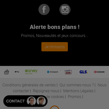
Alerte bons plans !
Promos, Nouveautés et jeux concours...
Je m'inscris
Conditions générales de ventes
|
Qui sommes-nous ?
|
Nous
contacter
|
Rejoignez-nous
|
Mentions Légales
|
Préférences de cookies
|
Promos
|