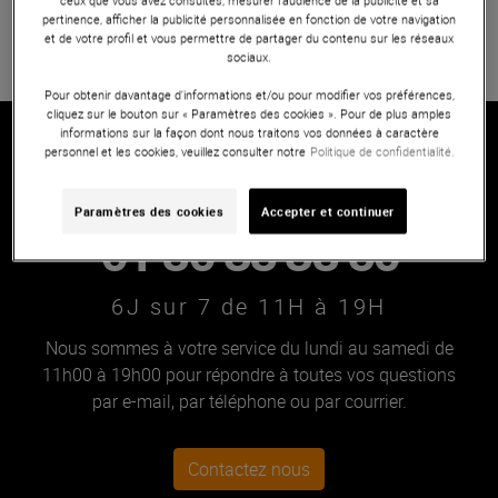
pertinence, afficher la publicité personnalisée en fonction de votre navigation
499 €
et de votre profil et vous permettre de partager du contenu sur les réseaux
sociaux.
Vous avez vu 1 sur 1 article(s)
Pour obtenir davantage d'informations et/ou pour modifier vos préférences,
cliquez sur le bouton sur « Paramètres des cookies ». Pour de plus amples
informations sur la façon dont nous traitons vos données à caractère
personnel et les cookies, veuillez consulter notre
Politique de confidentialité.
Besoin d'aide ?
Paramètres des cookies
Accepter et continuer
01 80 38 38 50
6J sur 7 de 11H à 19H
Nous sommes à votre service du lundi au samedi de
11h00 à 19h00 pour répondre à toutes vos questions
par e-mail, par téléphone ou par courrier.
Contactez nous