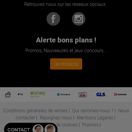
Retrouvez nous sur les réseaux sociaux :
Alerte bons plans !
Promos, Nouveautés et jeux concours...
Je m'inscris
Conditions générales de ventes
|
Qui sommes-nous ?
|
Nous
contacter
|
Rejoignez-nous
|
Mentions Légales
|
Préférences de cookies
|
Promos
|