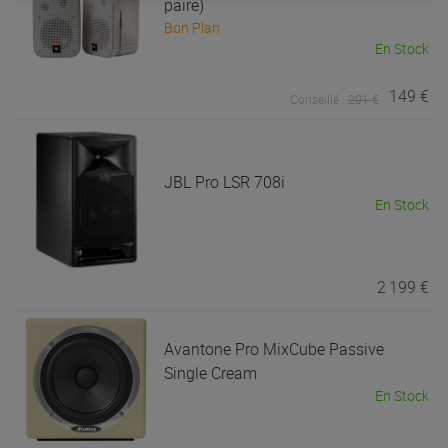
paire)
Bon Plan
En Stock
149 €
Conseillé :
201 €
JBL Pro
LSR 708i
En Stock
2 199 €
Avantone Pro
MixCube Passive
Single Cream
En Stock