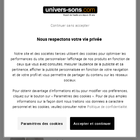
149 €
Conseillé :
201 €
Seconde Vie
119.20 €
Continuer sans accepter
Avantone Pro
MixCube Passive Black
Nous respectons votre vie privée
Single
En Stock
Notre site et des sociétés tierces utilisent des cookies pour optimiser les
performances du site, personnaliser l’affichage de nos produits en fonction de
ceux que vous avez consultés, mesurer l'audience de la publicité et sa
231 €
pertinence, afficher la publicité personnalisée en fonction de votre navigation
et de votre profil et vous permettre de partager du contenu sur les réseaux
sociaux.
Avantone Pro
MixCube Passive Black
Pour obtenir davantage d'informations et/ou pour modifier vos préférences,
(la paire)
cliquez sur le bouton sur « Paramètres des cookies ». Pour de plus amples
En Stock
informations sur la façon dont nous traitons vos données à caractère
personnel et les cookies, veuillez consulter notre
Politique de confidentialité.
349 €
Paramètres des cookies
Accepter et continuer
JBL Pro
CONTROL 1 PRO White (la