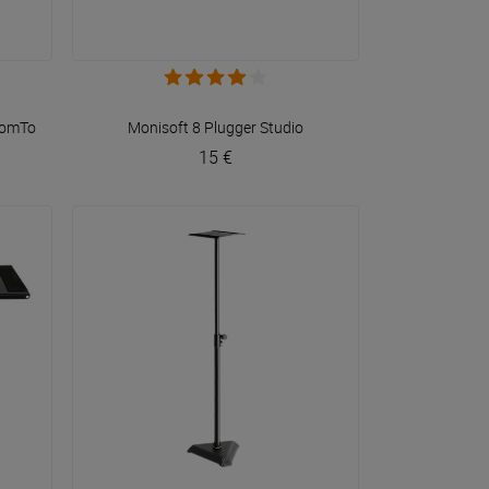
VOIR EN DÉTAIL
omTone DJ
Monisoft 8
Plugger Studio
15 €