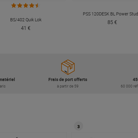
VOIR EN DÉTAIL
VOIR EN DÉTAIL
PSS 120DESK BL
Power Stud
BS/402
Quik Lok
85 €
41 €
matériel
Frais de port offerts
45
aris
à partir de 59
60 000 réf
3