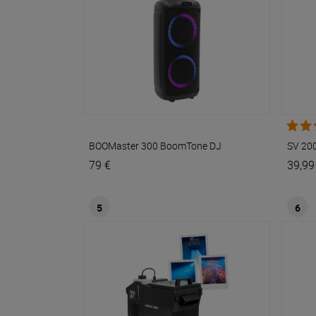
BOOMaster 300
BoomTone DJ
SV 200
79 €
39,99
5
6