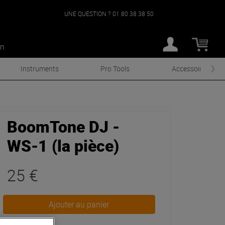
UNE QUESTION ?
01 80 38 38 50
an
Instruments
Pro Tools
Accessoires
BoomTone DJ -
WS-1 (la pièce)
25 €
Ajouter au panier