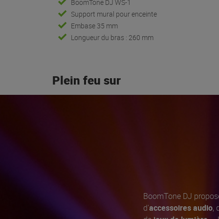
BoomTone DJ WS-1
Support mural pour enceinte
Embase 35 mm
Longueur du bras : 260 mm
Plein feu sur
BoomTone DJ propose
d'
accessoires audio
,