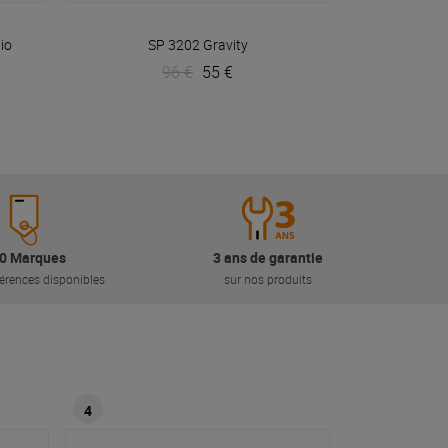
VOIR EN DÉTAIL
io
SP 3202
Gravity
96 €
55 €
0 Marques
3 ans de garantie
érences disponibles
sur nos produits
4