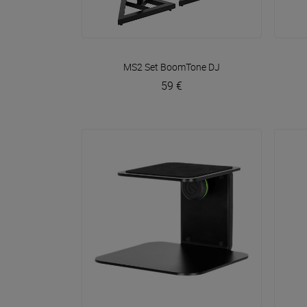
VOIR EN DÉTAIL
MS2 Set
BoomTone DJ
59 €