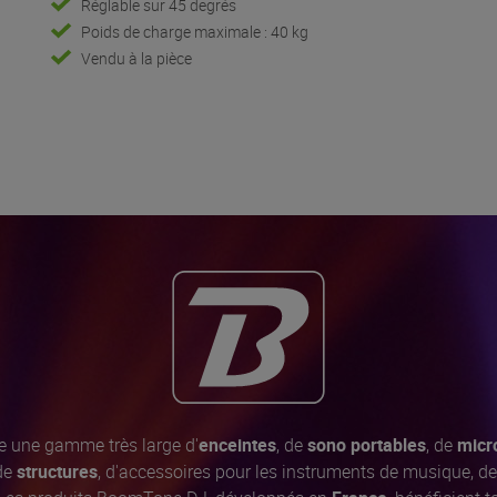
Réglable sur 45 degrés
Poids de charge maximale : 40 kg
Vendu à la pièce
 une gamme très large d'
enceintes
, de
sono portables
, de
micro
 de
structures
, d'accessoires pour les instruments de musique, d