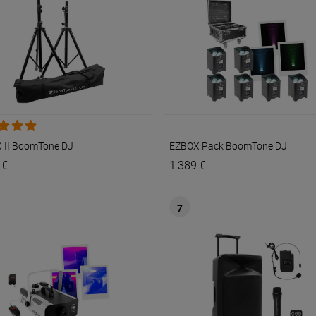
 II
BoomTone DJ
EZBOX Pack
BoomTone DJ
 €
1 389 €
7