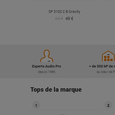
VOIR EN DÉTAIL
SP 3102 C B
Gravity
64 €
49 €
Experts Audio Pro
+ de 500 M² de 
depuis 1986
au cœur de P
Tops de la marque
1
2