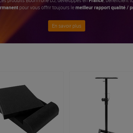
 Les produits BoomTone DJ, développés en
France
, bénéficient 
permanent
pour vous offrir toujours le
meilleur rapport qualité / p
En savoir plus