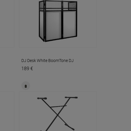
DJ Desk White
BoomTone DJ
189 €
8