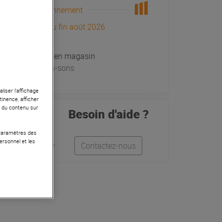
Réapprovisionnement
Arrivage prévu fin août 2026
En stock en magasin
à Univers-sons
liser l’affichage
tinence, afficher
r du contenu sur
Besoin d'aide ?
 Paramètres des
ersonnel et les
Léo
Anthony
Contactez-nous