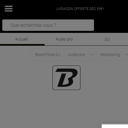
LIVRAISON OFFERTE DÈS 59€*
Accueil
Audio pro
DJ
BoomTone DJ
Audio pro
Monitoring