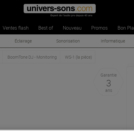
Ventes flash
Best of
Nouveau
Promos
Bon Pl
Éclairage
Sonorisation
Informatique
BoomTone DJ - Monitoring
WS-1 (la pièce)
Garantie
3
ans