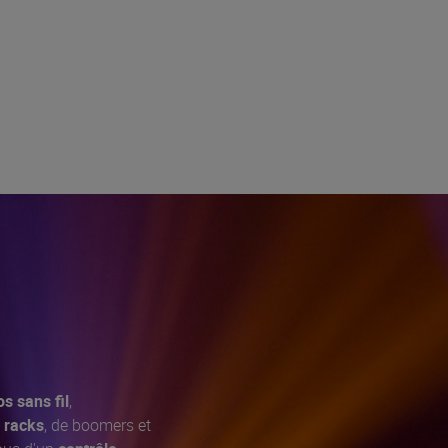
s sans fil
,
e
racks
, de boomers et