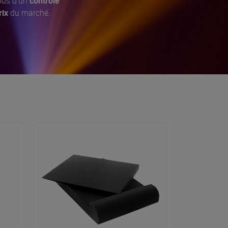
tous d'un
contrôle
rix
du marché.