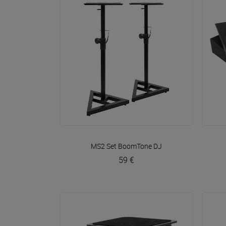
VOIR EN DÉTAIL
MS2 Set
BoomTone DJ
59 €