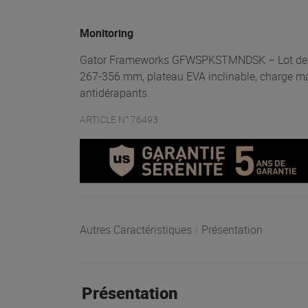
Monitoring
Gator Frameworks GFWSPKSTMNDSK – Lot de 2 s
267-356 mm, plateau EVA inclinable, charge ma
antidérapants.
ARTICLE N° 76493
Autres Caractéristiques
|
Présentation
Présentation