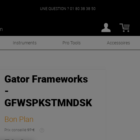
UNE QUESTION ?
01 80 38 38 50
an
Instruments
Pro Tools
Accessoires
Gator Frameworks
-
GFWSPKSTMNDSK
Bon Plan
Prix conseillé
97 €