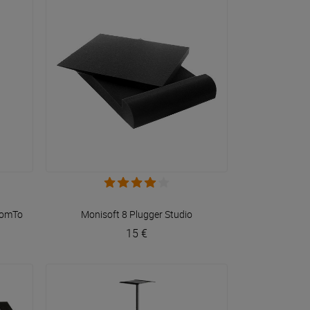
VOIR EN DÉTAIL
omTone DJ
Monisoft 8
Plugger Studio
15 €