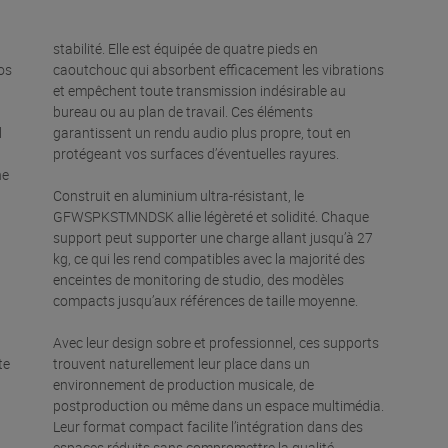
stabilité. Elle est équipée de quatre pieds en
os
caoutchouc qui absorbent efficacement les vibrations
et empêchent toute transmission indésirable au
bureau ou au plan de travail. Ces éléments
l
garantissent un rendu audio plus propre, tout en
protégeant vos surfaces d’éventuelles rayures.
ne
Construit en aluminium ultra-résistant, le
GFWSPKSTMNDSK allie légèreté et solidité. Chaque
support peut supporter une charge allant jusqu’à 27
kg, ce qui les rend compatibles avec la majorité des
enceintes de monitoring de studio, des modèles
compacts jusqu’aux références de taille moyenne.
Avec leur design sobre et professionnel, ces supports
te
trouvent naturellement leur place dans un
environnement de production musicale, de
postproduction ou même dans un espace multimédia.
Leur format compact facilite l’intégration dans des
espaces réduits sans compromettre la qualité