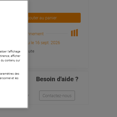
79 €
Ajouter au panier
Réapprovisionnement
Arrivage prévu le 16 sept. 2026
Livraison Gratuite
liser l’affichage
tinence, afficher
r du contenu sur
 Paramètres des
Besoin d'aide ?
ersonnel et les
Léo
Anthony
Contactez-nous