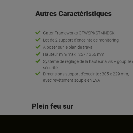
Autres Caractéristiques
Gator Frameworks GFWSPKSTMNDSK
Lot de 2 support d'enceinte de monitoring
A poser sur le plan de travail
Hauteur min/max : 267 / 356 mm
Système de réglage de la hauteur à vis + goupille
sécurité
Dimensions support d'enceinte : 305 x 229 mm,
avec revêtement souple en EVA
Plein feu sur