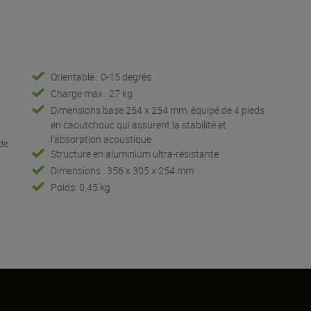
Orientable : 0-15 degrés
Charge max : 27 kg
Dimensions base 254 x 254 mm, équipé de 4 pieds
en caoutchouc qui assurent la stabilité et
l'absorption acoustique
 de
Structure en aluminium ultra-résistante
Dimensions : 356 x 305 x 254 mm
Poids: 0,45 kg