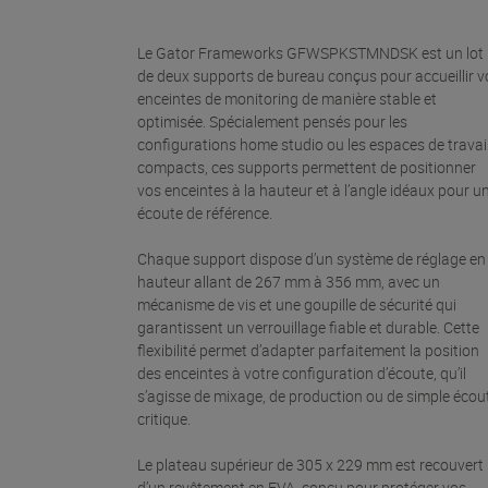
Le Gator Frameworks GFWSPKSTMNDSK est un lot
de deux supports de bureau conçus pour accueillir v
enceintes de monitoring de manière stable et
optimisée. Spécialement pensés pour les
configurations home studio ou les espaces de travai
compacts, ces supports permettent de positionner
vos enceintes à la hauteur et à l’angle idéaux pour u
écoute de référence.
Chaque support dispose d’un système de réglage en
hauteur allant de 267 mm à 356 mm, avec un
mécanisme de vis et une goupille de sécurité qui
garantissent un verrouillage fiable et durable. Cette
flexibilité permet d’adapter parfaitement la position
des enceintes à votre configuration d’écoute, qu’il
s’agisse de mixage, de production ou de simple écou
critique.
Le plateau supérieur de 305 x 229 mm est recouvert
d’un revêtement en EVA, conçu pour protéger vos