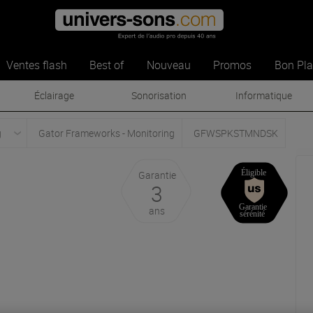
Ventes flash
Best of
Nouveau
Promos
Bon Pl
Éclairage
Sonorisation
Informatique
g
Gator Frameworks - Monitoring
GFWSPKSTMNDSK
Garantie
3
ans