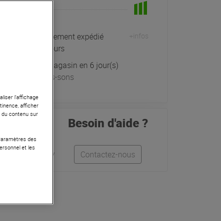
En Stock
Habituellement expédié
+infos
sous 5 jours
Retrait magasin en 6 jour(s)
à Univers-sons
liser l’affichage
tinence, afficher
r du contenu sur
Besoin d'aide ?
 Paramètres des
ersonnel et les
Léo
Anthony
Contactez-nous