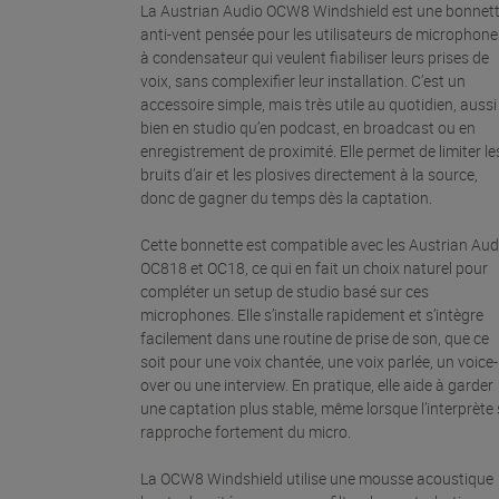
La Austrian Audio OCW8 Windshield est une bonnet
anti-vent pensée pour les utilisateurs de microphone
à condensateur qui veulent fiabiliser leurs prises de
voix, sans complexifier leur installation. C’est un
accessoire simple, mais très utile au quotidien, aussi
bien en studio qu’en podcast, en broadcast ou en
enregistrement de proximité. Elle permet de limiter le
bruits d’air et les plosives directement à la source,
donc de gagner du temps dès la captation.
Cette bonnette est compatible avec les Austrian Aud
OC818 et OC18, ce qui en fait un choix naturel pour
compléter un setup de studio basé sur ces
microphones. Elle s’installe rapidement et s’intègre
facilement dans une routine de prise de son, que ce
soit pour une voix chantée, une voix parlée, un voice-
over ou une interview. En pratique, elle aide à garder
une captation plus stable, même lorsque l’interprète 
rapproche fortement du micro.
La OCW8 Windshield utilise une mousse acoustique