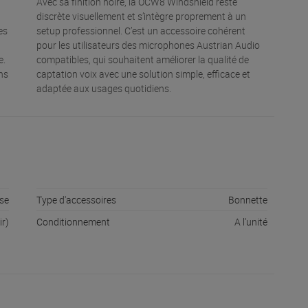
Avec sa finition noire, la OCW8 Windshield reste
discrète visuellement et s’intègre proprement à un
es
setup professionnel. C’est un accessoire cohérent
pour les utilisateurs des microphones Austrian Audio
e.
compatibles, qui souhaitent améliorer la qualité de
ins
captation voix avec une solution simple, efficace et
adaptée aux usages quotidiens.
se
Type d'accessoires
Bonnette
ir)
Conditionnement
A l'unité