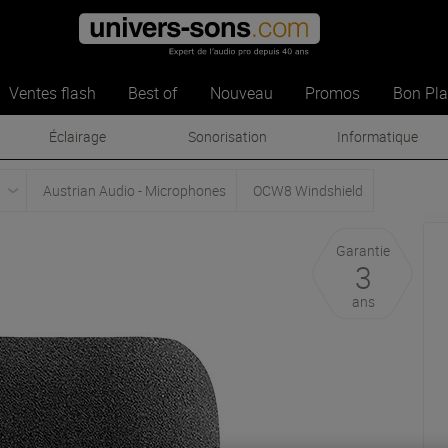
Ventes flash
Best of
Nouveau
Promos
Bon Pl
Éclairage
Sonorisation
Informatique
Austrian Audio - Microphones
OCW8 Windshield
Garantie
3
ans