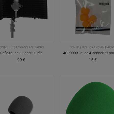
ONNETTES ÉCRANS ANTI-POPS
BONNETTES ÉCRANS ANTI-POP
VOIR EN DÉTAIL
VOIR EN DÉTAIL
RefleXound
Plugger Studio
4CP0009 Lot de 4 Bonnettes po
99 €
15 €