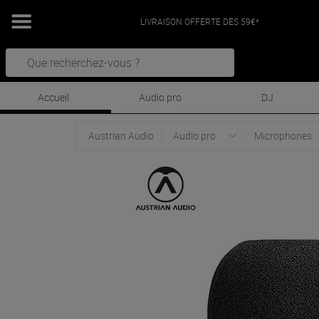
LIVRAISON OFFERTE DÈS 59€*
Accueil
Audio pro
DJ
Austrian Audio
Audio pro
Microphones