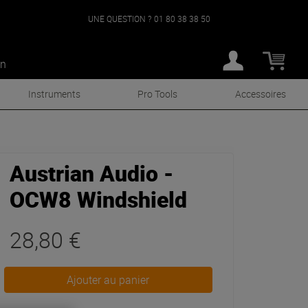
UNE QUESTION ?
01 80 38 38 50
an
Instruments
Pro Tools
Accessoires
Austrian Audio -
OCW8 Windshield
28,80 €
Ajouter au panier