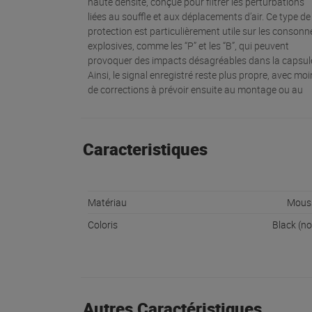
haute densité, conçue pour filtrer les perturbations
liées au souffle et aux déplacements d’air. Ce type de
protection est particulièrement utile sur les consonn
explosives, comme les “P” et les “B”, qui peuvent
provoquer des impacts désagréables dans la capsul
Ainsi, le signal enregistré reste plus propre, avec mo
de corrections à prévoir ensuite au montage ou au
Caracteristiques
Matériau
Mous
Coloris
Black (no
Autres Caractéristiques