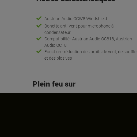
Austrian Audio OCW8 Windshield
Bonette anti-vent pour microphone à
condensateur
Compatibilité : Austrian Audio OC818, Austrian
Audio OC18
Fonction : réduction des bruits de vent, de souffle
et des plosives
Plein feu sur