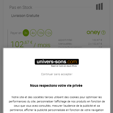
Pas en Stock
Livraison Gratuite
Payer en
3x
4x
10x
12x
Apport initial :
102.67 €
102
,67 €
/ mois
Mensualités :
2
x
102.67 €
Coût de financement :
0 €
TAEG fixe :
0
%
Garantie
3
ans
Eligible à la Garantie Sérénité
Continuer sans accepter
Microphones
Nous respectons votre vie privée
L'Audio-Technica U857QLU de la série Unipoint est un micro
Notre site et des sociétés tierces utilisent des cookies pour optimiser les
à condensateur cardioïde, monté sur un col-de-cygne de
performances du site, personnaliser l’affichage de nos produits en fonction de
603mm. Univers Sons vous le recommande pour les salles
ceux que vous avez consultés, mesurer l'audience de la publicité et sa
de conférences, les écoles, les institutions, les lieux de
pertinence, afficher la publicité personnalisée en fonction de votre navigation