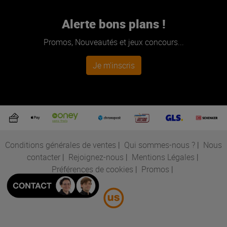
Alerte bons plans !
Promos, Nouveautés et jeux concours...
Je m'inscris
Conditions générales de ventes
|
Qui sommes-nous ?
|
Nous
contacter
|
Rejoignez-nous
|
Mentions Légales
|
Préférences de cookies
|
Promos
|