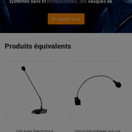
systèmes sans fil
professionnels, des
casques de
monitoring série ATH-M
, des
platines vinyles AT-
LP140XP
et
accessoires DJ
. Des développements tels
En savoir plus
que la
technologie anti-RFI Uniguard
, qui préserve les
microphones des interférences WiFi, Bluetooth et
autres sources modernes d'interférences radio,
témoignent de leur engagement à fournir aux
Produits équivalents
musiciens et aux ingénieurs le
son de haute qualité
auquel ils sont habitués.
146
Apex Electronics
Micro MicroFreak
Arturia