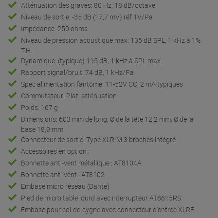
Atténuation des graves: 80 Hz, 18 dB/octave
Niveau de sortie: -35 dB (17,7 mV) réf 1V/Pa
Impédance: 250 ohms
Niveau de pression acoustique max: 135 dB SPL, 1 kHz à 1%
T.H.
Dynamique: (typique) 115 dB, 1 kHz à SPL max.
Rapport signal/bruit: 74 dB, 1 kHz/Pa
Spec alimentation fantôme: 11-52V CC, 2 mA typiques
Commutateur: Plat, atténuation
Poids: 167 g
Dimensions: 603 mm de long, Ø de la tête 12,2 mm, Ø de la
base 18,9 mm
Connecteur de sortie: Type XLR-M 3 broches intégré
Accessoires en option :
Bonnette anti-vent métallique : AT8104A
Bonnette anti-vent : AT8102
Embase micro réseau (Dante)
Pied de micro table lourd avec interrupteur AT8615RS
Embase pour col-de-cygne avec connecteur d'entrée XLRF