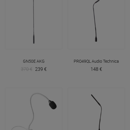
GN50E
AKG
PRO49QL
Audio Technica
370 €
239 €
148 €