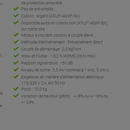
de protection amovible
es
Pas de pré-amplis
Coloris : argent (AT-LP140XP-SV)
Disponible aussi en coloris noir (AT-LP140XP-BK)
sur notre site
Moteur à courant continu à couple élevé
Méthode d'entraînement : Entraînement direct
Couple de démarrage : 2,2 kgf-cm
m,
Wow et Flutter : < 0,2 % WRMS (33 tr/min)
Rapport signal/bruit : >50 dB
Niveau de sortie : 5,5 mV nominal à 1 kHz, 5 cm/s
Exigences en matière d'alimentation électrique :
115/230 V CA, 60/50 Hz
Poids : 10,0 kg
de
Variation de hauteur (pitch) : +/-8% ou +/-16% ou
+/-24%
re