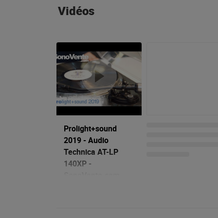
Vidéos
Prolight+sound
2019 - Audio
Technica AT-LP
140XP -
SonoVente.com
(FR)
11/04/2019