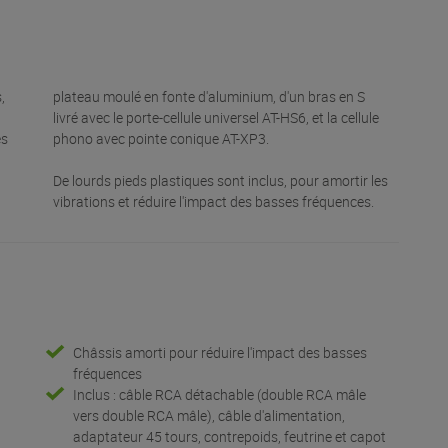
,
plateau moulé en fonte d'aluminium, d'un bras en S
livré avec le porte-cellule universel AT-HS6, et la cellule
es
phono avec pointe conique AT-XP3.
De lourds pieds plastiques sont inclus, pour amortir les
vibrations et réduire l'impact des basses fréquences.
Châssis amorti pour réduire l'impact des basses
fréquences
Inclus : câble RCA détachable (double RCA mâle
vers double RCA mâle), câble d'alimentation,
adaptateur 45 tours, contrepoids, feutrine et capot