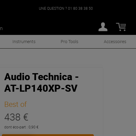
UNE QUESTION ?
01 80 38 38 50
an
Instruments
Pro Tools
Accessoires
Audio Technica -
AT-LP140XP-SV
Best of
438 €
dont éco-part : 0,90 €