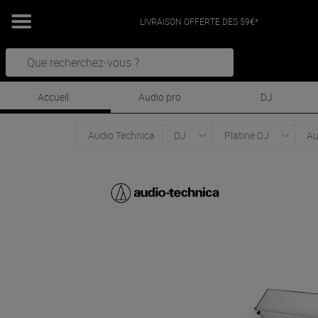
LIVRAISON OFFERTE DÈS 59€*
Accueil
Audio pro
DJ
Audio Technica
DJ
Platine DJ
Au