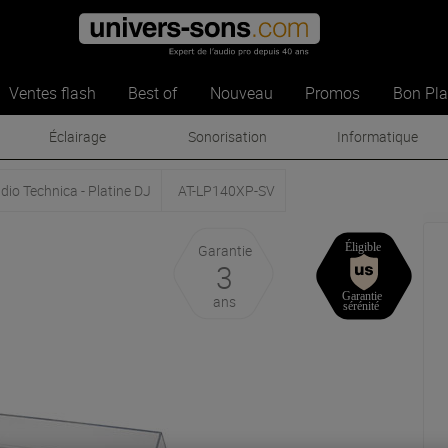
Ventes flash
Best of
Nouveau
Promos
Bon Pl
Éclairage
Sonorisation
Informatique
dio Technica - Platine DJ
AT-LP140XP-SV
Garantie
3
ans