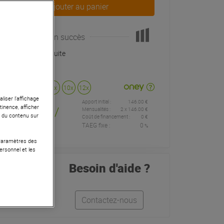
Ajouter au panier
Victime de son succès
Livraison Gratuite
Payer en
3x
4x
10x
12x
liser l’affichage
Apport initial :
146.00 €
146
,00 €
tinence, afficher
/
Mensualités :
2
x
146.00 €
r du contenu sur
Coût de financement :
0 €
TAEG fixe :
0
%
mois
 Paramètres des
ersonnel et les
Besoin d'aide ?
Quentin
Contactez-nous