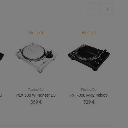
Best of
Best of
Platine DJ
Platine DJ
DJ
PLX 500 W
Pioneer DJ
RP 7000 MK2
Reloop
RP
369 €
529 €