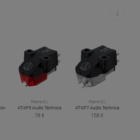
Platine DJ
Platine DJ
fon
AT-XP5
Audio Technica
AT-XP7
Audio Technica
AT
78 €
158 €