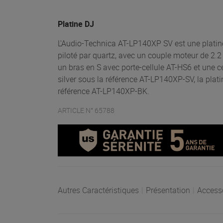
Platine DJ
L'Audio-Technica AT-LP140XP SV est une platine
piloté par quartz, avec un couple moteur de 2.2
un bras en S avec porte-cellule AT-HS6 et une 
silver sous la référence AT-LP140XP-SV, la plati
référence AT-LP140XP-BK.
ARTICLE N° 65788
Autres Caractéristiques
|
Présentation
|
Access