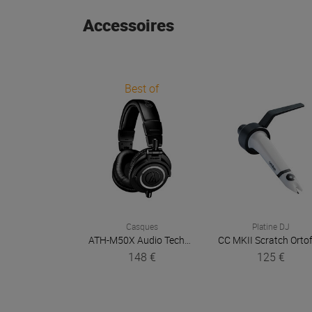
Accessoires
Best of
Casques
Platine DJ
ATH-M50X
Audio Technica
CC MKII Scratch
Orto
148 €
125 €