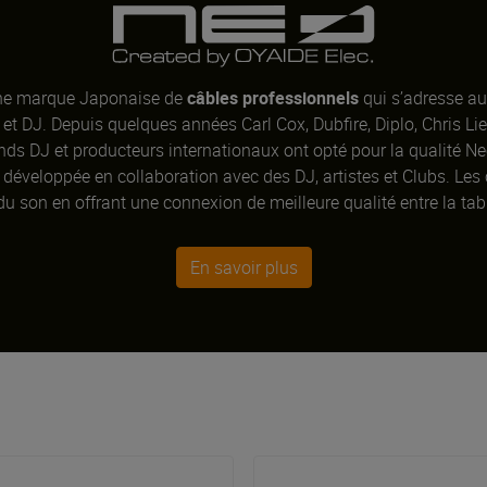
ne marque Japonaise de
câbles professionnels
qui s’adresse au
et DJ. Depuis quelques années Carl Cox, Dubfire, Diplo, Chris Lie
ands DJ et producteurs internationaux ont opté pour la qualité N
développée en collaboration avec des DJ, artistes et Clubs. Les
 du son en offrant une connexion de meilleure qualité entre la tab
que
CDJ
,
système DVS
(Digital Vinyl System) comme
Traktor
o
s performances pour les DJ et la production musicale.
En savoir plus