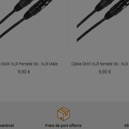
VOIR EN DÉTAIL
VOIR EN DÉTAIL
er
e DMX XLR Femelle 3b - XLR Mâle 3b 6m Easy
Câble DMX XLR femelle 3b - XLR
Plugger
9,90 €
6,90 €
matériel
Frais de port offerts
45