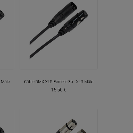
VOIR EN DÉTAIL
R Mâle 3b 1m50 Easy
Câble DMX XLR Femelle 3b - XLR Mâle 3b 10m Easy
Plugger
Plugger
15,50 €