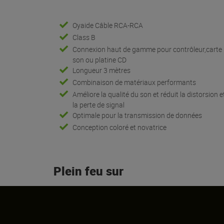
Oyaide Câble RCA-RCA
Class B
Connexion haut de gamme pour contrôleur,carte
son ou platine CD
Longueur 3 mètres
Combinaison de matériaux performants
Améliore la qualité du son et réduit la distorsion e
la perte de signal
Optimale pour la transmission de données
Conception coloré et novatrice
Plein feu sur