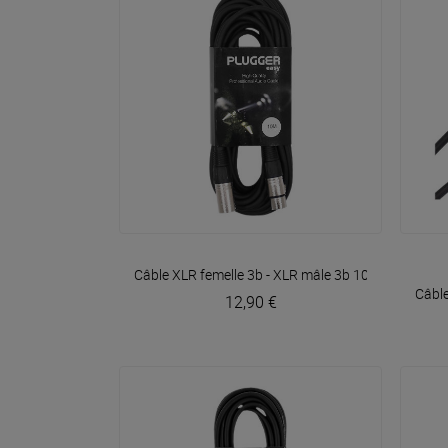
VOIR EN DÉTAIL
Câble XLR femelle 3b - XLR mâle 3b 10m Easy
Plug
Câble
12,90 €