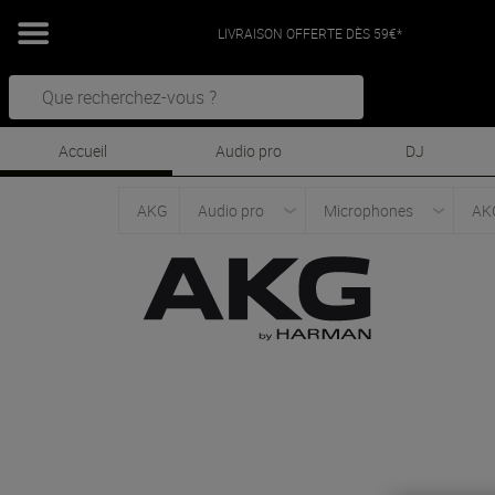
LIVRAISON OFFERTE DÈS 59€*
Accueil
Audio pro
DJ
AKG
Audio pro
Microphones
AK