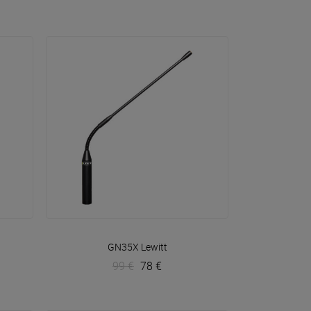
VOIR EN DÉTAIL
GN35X
Lewitt
99 €
78 €