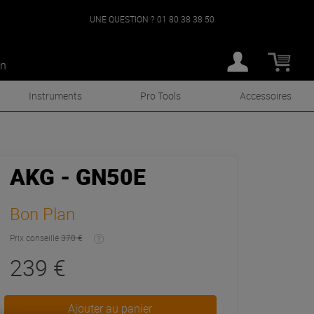
UNE QUESTION ?
01 80 38 38 50
an
Instruments
Pro Tools
Accessoires
AKG - GN50E
Bon Plan
Prix conseillé
370 €
239 €
Ajouter au panier