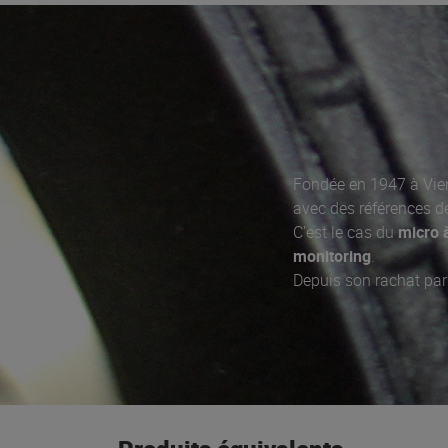
Fondée en 1947 à Vien
avec des références 
C'est le cas du
micro 
monitoring
.
Depuis son rachat par
scène
, des
systèmes s
Tiësto pour des
casq