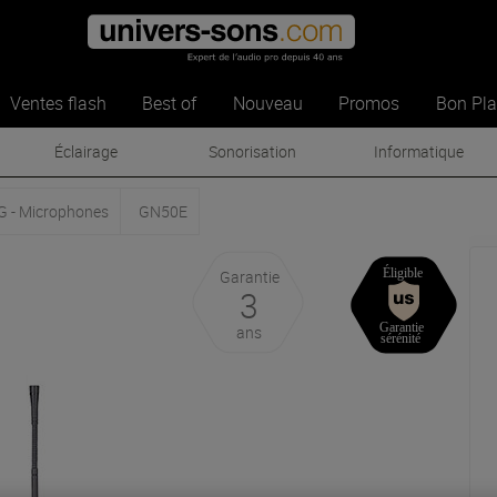
Ventes flash
Best of
Nouveau
Promos
Bon Pl
Éclairage
Sonorisation
Informatique
G - Microphones
GN50E
Garantie
3
ans