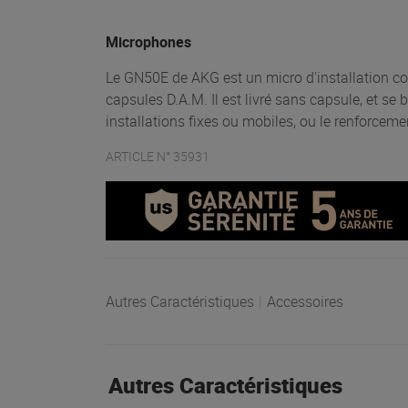
Microphones
Le GN50E de AKG est un micro d'installation co
capsules D.A.M. Il est livré sans capsule, et se 
installations fixes ou mobiles, ou le renforceme
ARTICLE N° 35931
Autres Caractéristiques
|
Accessoires
Autres Caractéristiques