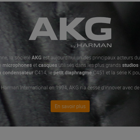
ne, la société
AKG
est aujourd'hui un des principaux acteurs du
de
microphones
et
casques
utilisés dans les plus grands
studios
à condensateur
C414, le
petit diaphragme
C451 et la série K po
 Harman International en 1994, AKG n'a cessé d'innover avec 
ans fil
analogiques et numériques et des collaborations avec d
ues
destinés aux
DJ
.
En savoir plus