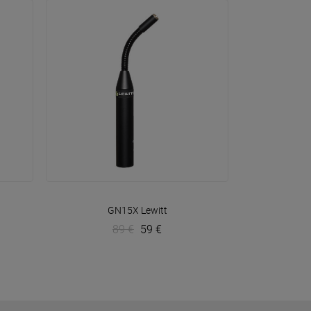
VOIR EN DÉTAIL
GN15X
Lewitt
89 €
59 €