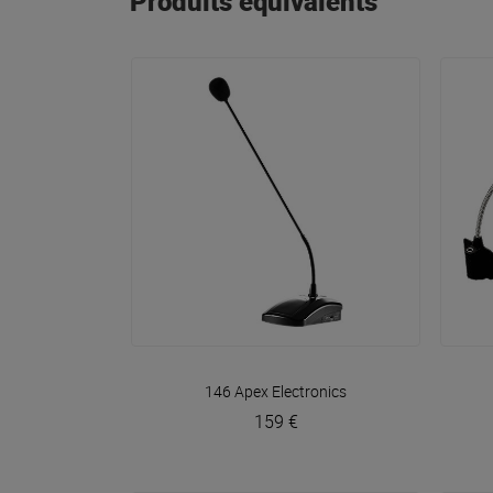
Produits équivalents
VOIR EN DÉTAIL
146
Apex Electronics
159 €