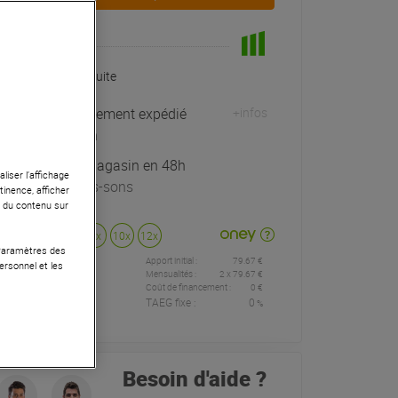
En Stock
Livraison Gratuite
Habituellement expédié
+infos
sous 24h
Retrait magasin en 48h
liser l’affichage
à Univers-sons
tinence, afficher
r du contenu sur
Payer en
3x
4x
10x
12x
 Paramètres des
Apport initial :
79.67 €
79
ersonnel et les
,67 €
/
Mensualités :
2
x
79.67 €
Coût de financement :
0 €
TAEG fixe :
0
%
mois
Besoin d'aide ?