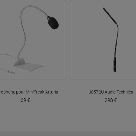
VOIR EN DÉTAIL
VOIR EN DÉTAIL
rophone pour MiniFreak
Arturia
U857QU
Audio Technica
69 €
298 €