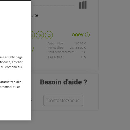
Pas en Stock
Livraison Gratuite
Payer en
3x
4x
10x
12x
Apport initial :
166.00 €
166
,00 €
/
Mensualités :
2
x
166.00 €
Coût de financement :
0 €
TAEG fixe :
0
liser l’affichage
%
mois
tinence, afficher
r du contenu sur
Besoin d'aide ?
 Paramètres des
ersonnel et les
Léo
Anthony
Contactez-nous