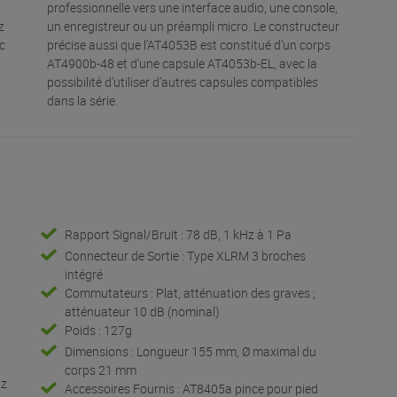
professionnelle vers une interface audio, une console,
z
un enregistreur ou un préampli micro. Le constructeur
ec
précise aussi que l’AT4053B est constitué d’un corps
AT4900b-48 et d’une capsule AT4053b-EL, avec la
possibilité d’utiliser d’autres capsules compatibles
dans la série.
Rapport Signal/Bruit : 78 dB, 1 kHz à 1 Pa
Connecteur de Sortie : Type XLRM 3 broches
intégré
Commutateurs : Plat, atténuation des graves ;
atténuateur 10 dB (nominal)
Poids : 127g
Dimensions : Longueur 155 mm, Ø maximal du
corps 21 mm
Hz
Accessoires Fournis : AT8405a pince pour pied