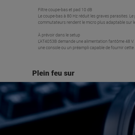
Filtre coupe-bas et pad 10 dB
Le coupe-bas à 80 Hz réduit les graves parasites. Le
commutateurs rendent le micro plus adaptable sur l
À prévoir dans le setup
L’AT4053B demande une alimentation fantôme 48 V. Il
une console ou un préampli capable de fournir cette 
Plein feu sur