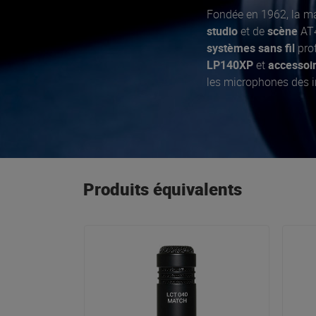
Fondée en 1962, la 
studio
et de
scène
AT4
systèmes sans fil
prof
LP140XP
et
accessoi
les microphones des in
témoignent de leur en
sont habitués.
Produits équivalents