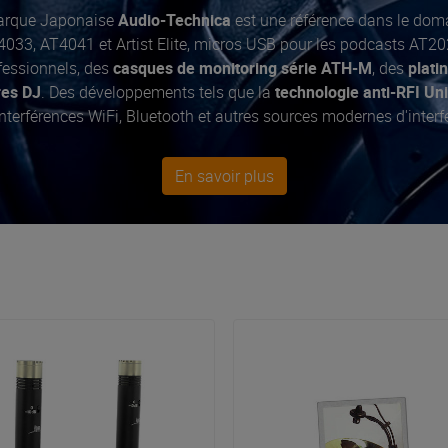
marque Japonaise
Audio-Technica
est une référence dans le dom
033, AT4041 et Artist Elite, micros USB pour les podcasts AT2
essionnels, des
casques de monitoring série ATH-M
, des
plati
res DJ
. Des développements tels que la
technologie anti-RFI Un
terférences WiFi, Bluetooth et autres sources modernes d'interf
gagement à fournir aux musiciens et aux ingénieurs le
son de ha
En savoir plus