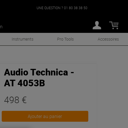
UNE QUESTION ?
01 80 38 38 50
an
Instruments
Pro Tools
Accessoires
Audio Technica -
AT 4053B
498 €
Ajouter au panier