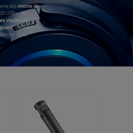
aine des
micros de
020 USB+, des
nes vinyles AT-
iguard
, qui préserve
érences radio,
ute qualité
auquel ils