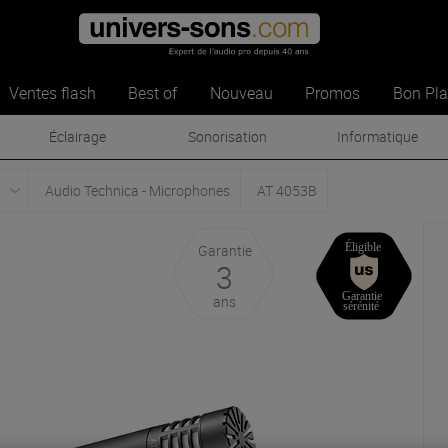
Ventes flash
Best of
Nouveau
Promos
Bon Pl
Éclairage
Sonorisation
Informatique
Audio Technica - Microphones
AT 4053B
Garantie
3
ans