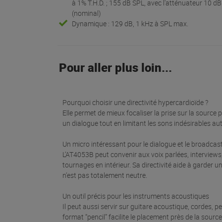
à 1% T.H.D. ; 155 dB SPL, avec l'atténuateur 10 dB
(nominal)
Dynamique : 129 dB, 1 kHz à SPL max.
Pour aller plus loin...
Pourquoi choisir une directivité hypercardioïde ?
Elle permet de mieux focaliser la prise sur la source p
un dialogue tout en limitant les sons indésirables au
Un micro intéressant pour le dialogue et le broadcas
L’AT4053B peut convenir aux voix parlées, interviews
tournages en intérieur. Sa directivité aide à garder
n’est pas totalement neutre.
Un outil précis pour les instruments acoustiques
Il peut aussi servir sur guitare acoustique, cordes,
format “pencil” facilite le placement près de la sourc