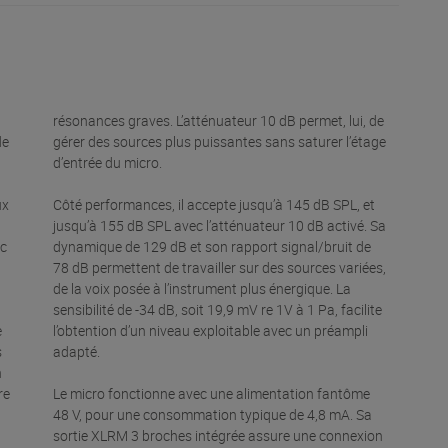
résonances graves. L’atténuateur 10 dB permet, lui, de
de
gérer des sources plus puissantes sans saturer l’étage
d’entrée du micro.
ux
Côté performances, il accepte jusqu’à 145 dB SPL, et
jusqu’à 155 dB SPL avec l’atténuateur 10 dB activé. Sa
ec
dynamique de 129 dB et son rapport signal/bruit de
78 dB permettent de travailler sur des sources variées,
de la voix posée à l’instrument plus énergique. La
a
sensibilité de -34 dB, soit 19,9 mV re 1V à 1 Pa, facilite
e
l’obtention d’un niveau exploitable avec un préampli
s
adapté.
n
re
Le micro fonctionne avec une alimentation fantôme
48 V, pour une consommation typique de 4,8 mA. Sa
sortie XLRM 3 broches intégrée assure une connexion