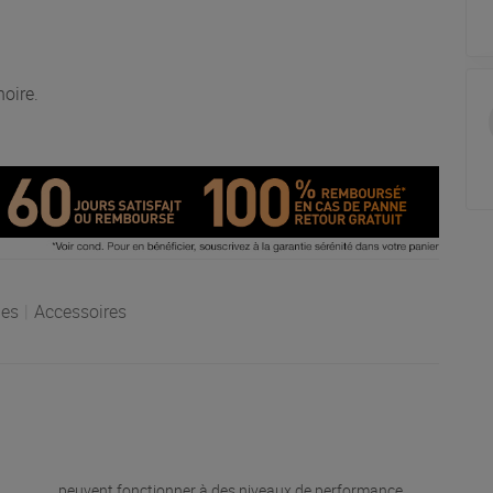
noire.
es
|
Accessoires
peuvent fonctionner à des niveaux de performance