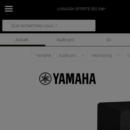
LIVRAISON OFFERTE DÈS 59€*
Accueil
Audio pro
DJ
Yamaha
Audio pro
Monitoring
Y