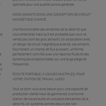
o
optimale pour une qualité sonore générale.
GROS AIMANTS DANS UNE CONCEPTION DE CIRCUIT
MAGNÉTIQUE AVANCÉ
Une fonctionnalité des enceintes de la série HS que
se
vous entendrez mais qu'il est probable que vous ne
verrez pas sont les gros aimants. En association avec
un design de circuit magnétique avancé, ces aimants
fournissent un champ de flux puissant, uniforme,
à
parfaitement contrôlé avec une réponse fluide et des
dynamiques exceptionnelles sur une large plage de
 a
fréquences.
ns
.
ÉCOUTE PORTABLE, À USAGES MULTIPLES, POUR
VOTRE STATION DE TRAVAIL AUDIO
e
Tout ce dont vous avez besoin pour une capacité de
production stéréo haut de gamme est une bonne
station de travail audio et une paire d'enceintes de la
série HS. Un système comme celui-ci est non