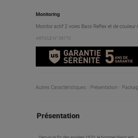
Monitoring
Monitor actif 2 voies Bass Reflex et de couleur 
ARTICLE N° 39770
Autres Caractéristiques
|
Présentation
|
Packag
Présentation
Depuis la fin des années 1970, le boomer blanc est