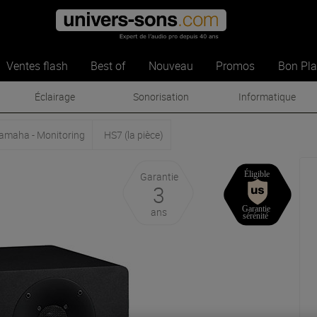
Ventes flash
Best of
Nouveau
Promos
Bon Pl
Éclairage
Sonorisation
Informatique
amaha - Monitoring
HS7 (la pièce)
Garantie
3
ans