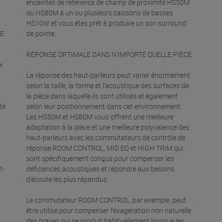
enceintes de référence de champ de proximité HS50M
ou HS80M à un ou plusieurs caissons de basses
HS10W et vous êtes prêt à produire un son surround
CE
de pointe.
RÉPONSE OPTIMALE DANS N'IMPORTE QUELLE PIÈCE
x
La réponse des haut-parleurs peut varier énormément
selon la taille, la forme et l'acoustique des surfaces de
la pièce dans laquelle ils sont utilisés et également
té
selon leur positionnement dans cet environnement.
Les HS50M et HS80M vous offrent une meilleure
adaptation à la pièce et une meilleure polyvalence des
n
haut-parleurs avec les commutateurs de contrôle de
réponse ROOM CONTROL, MID EQ et HIGH TRIM qui
sont spécifiquement conçus pour compenser les
t-
déficiences acoustiques et répondre aux besoins
d'écoute les plus répandus.
Le commutateur ROOM CONTROL, par exemple, peut
être utilisé pour compenser l'exagération non naturelle
des graves qui se produit habituellement lorsque les