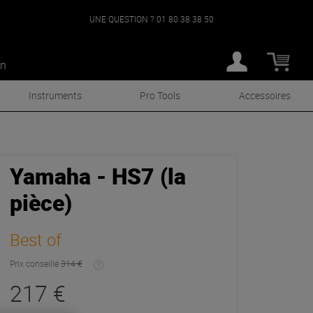
UNE QUESTION ?
01 80 38 38 50
an
Instruments
Pro Tools
Accessoires
Yamaha - HS7 (la
pièce)
Best of
Prix conseillé
314 €
217 €