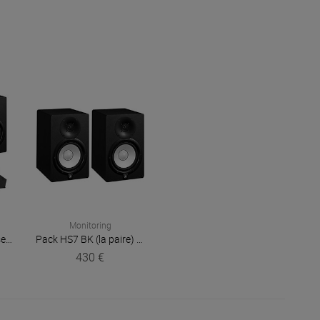
Monitoring
Pack HS7 BK + Mousses Isolantes (la paire)
Pack HS7 BK (la paire)
Yamaha
Yamaha
430 €