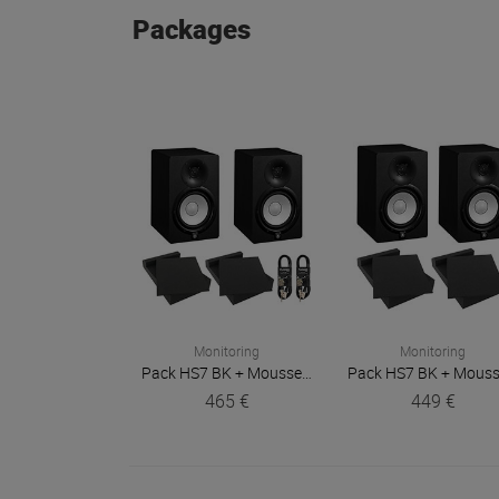
Packages
Monitoring
Monitoring
Pack HS7 BK + Mousses + Câbles (la paire)
Yamaha
465 €
449 €