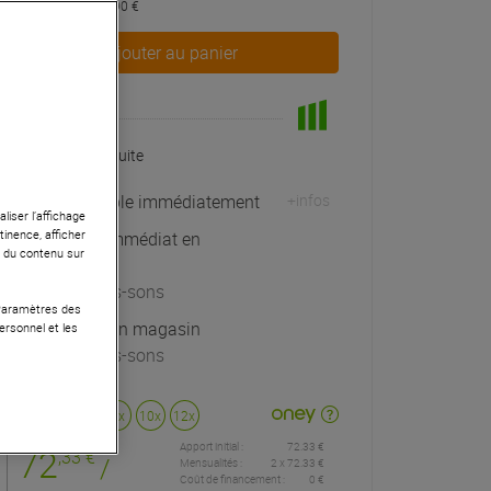
dont éco-part : 0,90 €
Ajouter au panier
En Stock
Livraison Gratuite
Expédiable immédiatement
+infos
liser l’affichage
tinence, afficher
Retrait immédiat en
r du contenu sur
magasin
à Univers-sons
 Paramètres des
Exposé en magasin
ersonnel et les
à Univers-sons
Payer en
3x
4x
10x
12x
Apport initial :
72.33 €
72
,33 €
/
Mensualités :
2
x
72.33 €
Coût de financement :
0 €