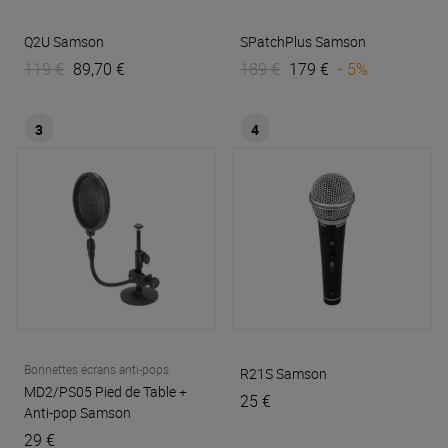
Q2U
Samson
SPatchPlus
Samson
119 €
89,70 €
189 €
179 €
- 5%
3
4
Bonnettes écrans anti-pops
R21S
Samson
MD2/PS05 Pied de Table +
25 €
Anti-pop
Samson
29 €