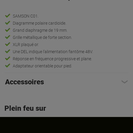
SAMSON C01.
Diagramme polaire cardioïde.
Grand diaphragme de 19 mm.
Grille métallique de forte section.
XLR plaqué or.
Une DEL indique l’alimentation fantôme 48V.
Réponse en fréquence progressive et plane.
Adaptateur orientable pour pied.
Accessoires
Plein feu sur