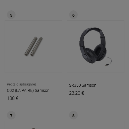
5
6
Petits diaphragmes
SR350
Samson
C02 (LA PAIRE)
Samson
23,20 €
138 €
7
8