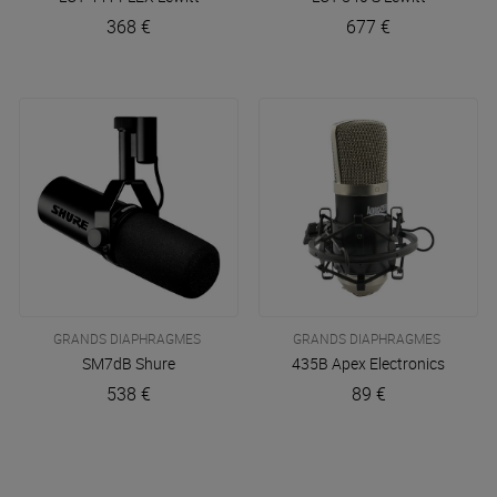
368 €
677 €
GRANDS DIAPHRAGMES
GRANDS DIAPHRAGMES
SM7dB
Shure
435B
Apex Electronics
538 €
89 €