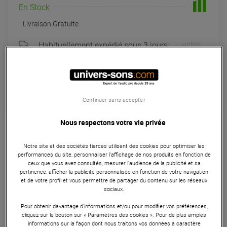
En Stock
Livraison Gratuite
Habituellement expédié sous 3 jours
+infos
Retrait magasin en 4 jour(s)
à Univers-sons
Continuer sans accepter
Garantie
3
ans
Nous respectons votre vie privée
Eligible à la Garantie Sérénité
Microphones
Notre site et des sociétés tierces utilisent des cookies pour optimiser les
performances du site, personnaliser l’affichage de nos produits en fonction de
ceux que vous avez consultés, mesurer l'audience de la publicité et sa
Le Samson C01 est un microphone à condensateur, large
pertinence, afficher la publicité personnalisée en fonction de votre navigation
diaphagme, à un prix très abordable. Le CO1 est un
et de votre profil et vous permettre de partager du contenu sur les réseaux
sociaux.
excellent micro d'enregistrement de studio, idéal pour
capturer les voix et les instruments en studio. C'est aussi un
Pour obtenir davantage d'informations et/ou pour modifier vos préférences,
excellent micro pour l'enregistrement de la batterie. Le
cliquez sur le bouton sur « Paramètres des cookies ». Pour de plus amples
informations sur la façon dont nous traitons vos données à caractère